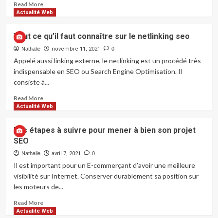
Read
Read More
solutions
more
Actualité Web
numériques
about
?
Infogérance
Tout ce qu’il faut connaître sur le netlinking seo
informatique
:
Nathalie
novembre 11, 2021
0
un
Appelé aussi linking externe, le netlinking est un procédé très
levier
indispensable en SEO ou Search Engine Optimisation. Il
stratégique
consiste à...
pour
la
Read
Read More
performance
more
Actualité Web
des
about
entreprises
Tout
Les étapes à suivre pour mener à bien son projet
ce
SEO
qu’il
faut
Nathalie
avril 7, 2021
0
connaître
Il est important pour un E-commerçant d’avoir une meilleure
sur
visibilité sur Internet. Conserver durablement sa position sur
le
les moteurs de...
netlinking
seo
Read
Read More
more
Actualité Web