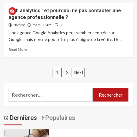
about
Les
Web analytics : et pourquoi ne pas contacter une
étapes
agence professionnelle ?
à
suivre
Nathalie
mars 3, 2021
0
pour
Une agence Google Analytics peut sembler centrée sur
mener
Google, mais rien ne peut être plus éloigné de la vérité. De...
à
bien
Read
Read More
son
more
projet
about
SEO
Web
Pagination
analytics
1
2
Next
:
des
et
pourquoi
publications
Rechercher :
ne
pas
contacter
une
Dernières
Populaires
agence
professionnelle
?