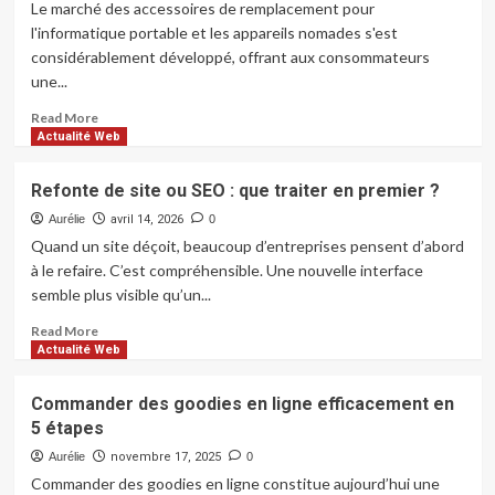
Le marché des accessoires de remplacement pour
toute
l'informatique portable et les appareils nomades s'est
marque
considérablement développé, offrant aux consommateurs
au
une...
meilleur
prix
Read
Read More
sans
more
Actualité Web
négliger
about
la
Batteries
qualité
Refonte de site ou SEO : que traiter en premier ?
et
?
chargeurs
Aurélie
avril 14, 2026
0
toute
Quand un site déçoit, beaucoup d’entreprises pensent d’abord
marque
à le refaire. C’est compréhensible. Une nouvelle interface
au
semble plus visible qu’un...
meilleur
prix
Read
Read More
:
more
Actualité Web
comprendre
about
les
Refonte
Commander des goodies en ligne efficacement en
différences
de
5 étapes
de
site
puissance
ou
Aurélie
novembre 17, 2025
0
et
SEO
Commander des goodies en ligne constitue aujourd’hui une
de