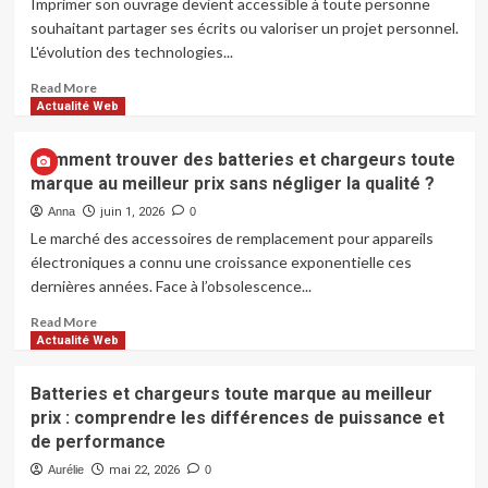
Imprimer son ouvrage devient accessible à toute personne
souhaitant partager ses écrits ou valoriser un projet personnel.
L'évolution des technologies...
Read
Read More
more
Actualité Web
about
Autoédition:
Comment trouver des batteries et chargeurs toute
Étapes
marque au meilleur prix sans négliger la qualité ?
clés
pour
Anna
juin 1, 2026
0
imprimer
Le marché des accessoires de remplacement pour appareils
son
électroniques a connu une croissance exponentielle ces
propre
dernières années. Face à l’obsolescence...
ouvrage
Read
Read More
more
Actualité Web
about
Comment
Batteries et chargeurs toute marque au meilleur
trouver
prix : comprendre les différences de puissance et
des
de performance
batteries
et
Aurélie
mai 22, 2026
0
chargeurs