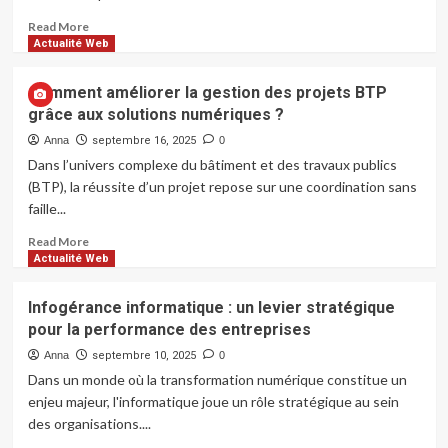
d’externalisation
offshore
Read
Read More
à
more
Actualité Web
Madagascar
about
Comment
Comment améliorer la gestion des projets BTP
améliorer
grâce aux solutions numériques ?
le
temps
Anna
septembre 16, 2025
0
de
Dans l’univers complexe du bâtiment et des travaux publics
téléchargement
(BTP), la réussite d’un projet repose sur une coordination sans
de
faille...
votre
site
Read
Read More
?
more
Actualité Web
about
Comment
Infogérance informatique : un levier stratégique
améliorer
pour la performance des entreprises
la
gestion
Anna
septembre 10, 2025
0
des
Dans un monde où la transformation numérique constitue un
projets
enjeu majeur, l'informatique joue un rôle stratégique au sein
BTP
des organisations....
grâce
aux