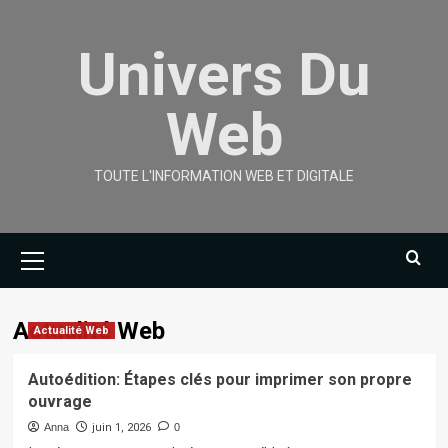
Skip
to
Univers Du
content
Web
TOUTE L'INFORMATION WEB ET DIGITALE
Primary
Menu
Actualité Web
Actualité Web
Autoédition: Étapes clés pour imprimer son propre
ouvrage
Anna
juin 1, 2026
0