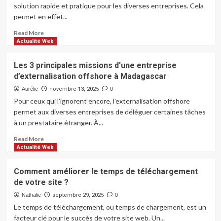
:
solution rapide et pratique pour les diverses entreprises. Cela
performance
que
permet en effet...
traiter
en
Read
Read More
premier
more
Actualité Web
?
about
Commander
Les 3 principales missions d’une entreprise
des
d’externalisation offshore à Madagascar
goodies
en
Aurélie
novembre 13, 2025
0
ligne
Pour ceux qui l’ignorent encore, l’externalisation offshore
efficacement
permet aux diverses entreprises de déléguer certaines tâches
en
à un prestataire étranger. À...
5
étapes
Read
Read More
more
Actualité Web
about
Les
Comment améliorer le temps de téléchargement
3
de votre site ?
principales
missions
Nathalie
septembre 29, 2025
0
d’une
Le temps de téléchargement, ou temps de chargement, est un
entreprise
facteur clé pour le succès de votre site web. Un...