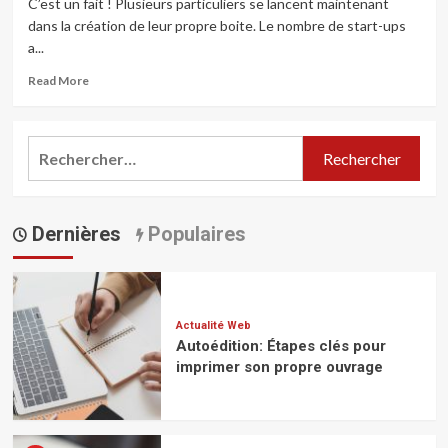
C’est un fait ! Plusieurs particuliers se lancent maintenant
dans la création de leur propre boite. Le nombre de start-ups
a...
Read
Read More
more
about
L’intelligence
Rechercher :
marketing
:
une
solution
Dernières
pour
Populaires
booster
ses
ventes
Actualité Web
Autoédition: Étapes clés pour
imprimer son propre ouvrage