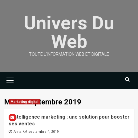
Skip
to
Univers Du
content
Web
TOUTE L'INFORMATION WEB ET DIGITALE
Primary
Menu
Mois :
septembre 2019
Marketing digital
L’intelligence marketing : une solution pour booster
ses ventes
Anna
septembre 4, 2019