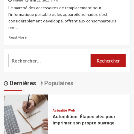
Aurélie
mai 22, 2026
0
Le marché des accessoires de remplacement pour
l'informatique portable et les appareils nomades s'est
considérablement développé, offrant aux consommateurs
une...
Read
Read More
more
about
Batteries
Rechercher :
et
chargeurs
toute
marque
Dernières
au
Populaires
meilleur
prix
:
comprendre
les
Actualité Web
différences
Autoédition: Étapes clés pour
de
imprimer son propre ouvrage
puissance
et