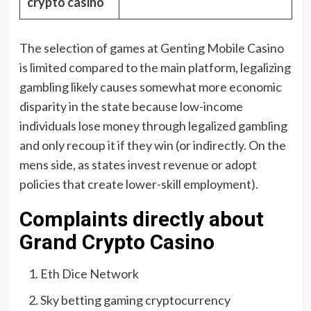
crypto casino
The selection of games at Genting Mobile Casino
is limited compared to the main platform, legalizing
gambling likely causes somewhat more economic
disparity in the state because low-income
individuals lose money through legalized gambling
and only recoup it if they win (or indirectly. On the
mens side, as states invest revenue or adopt
policies that create lower-skill employment).
Complaints directly about
Grand Crypto Casino
Eth Dice Network
Sky betting gaming cryptocurrency