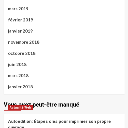
mars 2019
février 2019
janvier 2019
novembre 2018
octobre 2018
juin 2018
mars 2018
janvier 2018
Vous avez peut-être manqué
Actualité Web
Autoédition: Étapes clés pour imprimer son propre
ouvrage