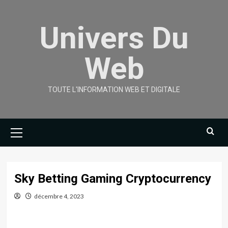
Skip
to
Univers Du
content
Web
TOUTE L'INFORMATION WEB ET DIGITALE
Primary
Menu
Sky Betting Gaming Cryptocurrency
décembre 4, 2023