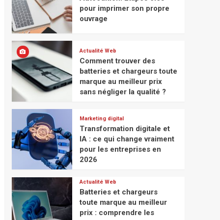
pour imprimer son propre
ouvrage
Actualité Web
Comment trouver des
batteries et chargeurs toute
marque au meilleur prix
sans négliger la qualité ?
Marketing digital
Transformation digitale et
IA : ce qui change vraiment
pour les entreprises en
2026
Actualité Web
Batteries et chargeurs
toute marque au meilleur
prix : comprendre les