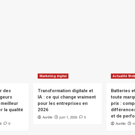
Marketing digital
Actualité We
r des
Transformation digitale et
Batteries e
rgeurs
IA : ce qui change vraiment
toute marq
 meilleur
pour les entreprises en
prix : comp
r la qualité
2026
différence
et de perf
Aurélie
juin 1, 2026
0
26
0
Aurélie
m