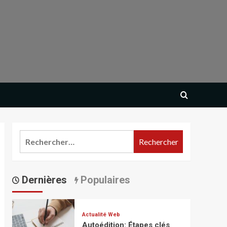
Rechercher :
Dernières
Populaires
Actualité Web
Autoédition: Étapes clés