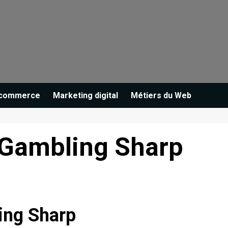
-commerce
Marketing digital
Métiers du Web
 Gambling Sharp
ing Sharp