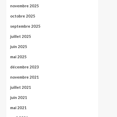
novembre 2025
octobre 2025
septembre 2025
juillet 2025
juin 2025
mai 2025
décembre 2023
novembre 2021
juillet 2021
juin 2021
mai 2021