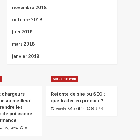
novembre 2018
octobre 2018
juin 2018
mars 2018
janvier 2018
b
Actualité Web
t chargeurs
Refonte de site ou SEO :
ue au meilleur
que traiter en premier ?
rendre les
Aurélie
avril 14, 2026
0
s de puissance
ormance
ai 22, 2026
0