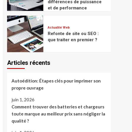
différences de puissance
et de performance
Actualité Web
Refonte de site ou SEO :
que traiter en premier ?
Articles récents
Autoédition: Étapes clés pour imprimer son
propre ouvrage
juin 1, 2026
Comment trouver des batteries et chargeurs
toute marque au meilleur prix sans négliger la
qualité ?