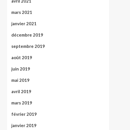
avril 2021
mars 2021
janvier 2021
décembre 2019
septembre 2019
août 2019
juin 2019
mai 2019
avril 2019
mars 2019
février 2019
janvier 2019