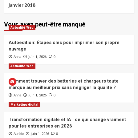
janvier 2018
Vous avez peut-être manqué
Actualité Web
Autoédition: Étapes clés pour imprimer son propre
ouvrage
Anna
juin 1, 2026
0
Actualité Web
Comment trouver des batteries et chargeurs toute
marque au meilleur prix sans négliger la qualité ?
Anna
juin 1, 2026
0
Marketing digital
Transformation digitale et IA : ce qui change vraiment
pour les entreprises en 2026
Aurélie
juin 1, 2026
0