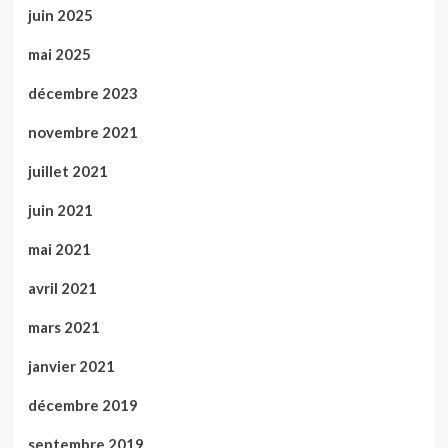
juin 2025
mai 2025
décembre 2023
novembre 2021
juillet 2021
juin 2021
mai 2021
avril 2021
mars 2021
janvier 2021
décembre 2019
septembre 2019