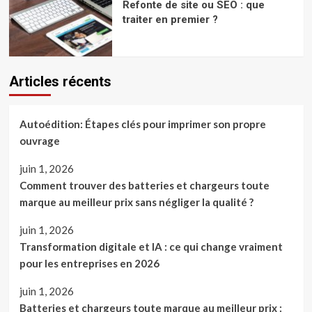
Refonte de site ou SEO : que
traiter en premier ?
Articles récents
Autoédition: Étapes clés pour imprimer son propre
ouvrage
juin 1, 2026
Comment trouver des batteries et chargeurs toute
marque au meilleur prix sans négliger la qualité ?
juin 1, 2026
Transformation digitale et IA : ce qui change vraiment
pour les entreprises en 2026
juin 1, 2026
Batteries et chargeurs toute marque au meilleur prix :