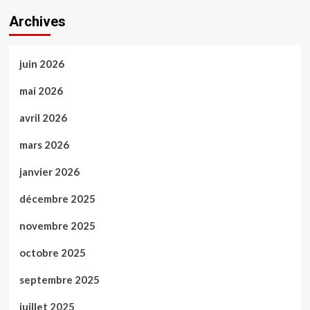
Archives
juin 2026
mai 2026
avril 2026
mars 2026
janvier 2026
décembre 2025
novembre 2025
octobre 2025
septembre 2025
juillet 2025