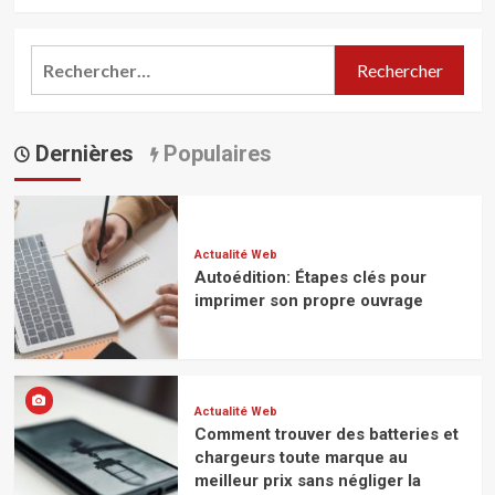
Rechercher :
Dernières
Populaires
Actualité Web
Autoédition: Étapes clés pour
imprimer son propre ouvrage
Actualité Web
Comment trouver des batteries et
chargeurs toute marque au
meilleur prix sans négliger la