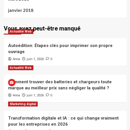
janvier 2018
Vous avez peut-être manqué
Actualité Web
Autoédition: Étapes clés pour imprimer son propre
ouvrage
Anna
juin 1, 2026
0
Actualité Web
Comment trouver des batteries et chargeurs toute
marque au meilleur prix sans négliger la qualité ?
Anna
juin 1, 2026
0
Marketing digital
Transformation digitale et IA : ce qui change vraiment
pour les entreprises en 2026