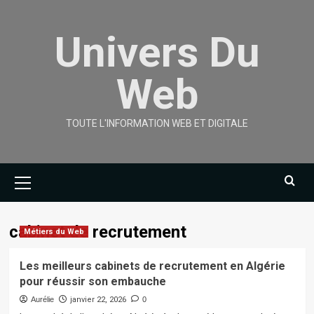
Skip
to
Univers Du
content
Web
TOUTE L'INFORMATION WEB ET DIGITALE
Primary
Menu
cabinet de recrutement
Métiers du Web
Les meilleurs cabinets de recrutement en Algérie
pour réussir son embauche
Aurélie
janvier 22, 2026
0