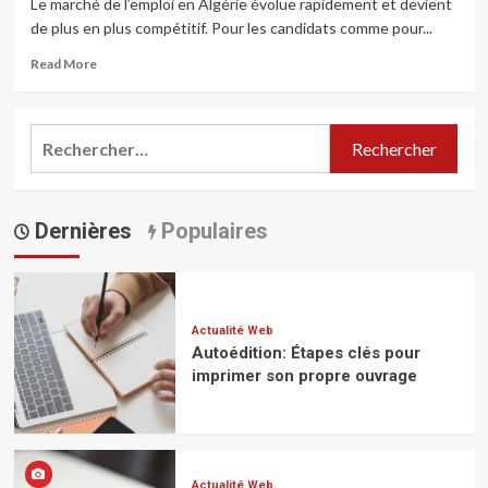
Le marché de l’emploi en Algérie évolue rapidement et devient
de plus en plus compétitif. Pour les candidats comme pour...
Read
Read More
more
about
Les
Rechercher :
meilleurs
cabinets
de
recrutement
Dernières
en
Populaires
Algérie
pour
réussir
son
embauche
Actualité Web
Autoédition: Étapes clés pour
imprimer son propre ouvrage
Actualité Web