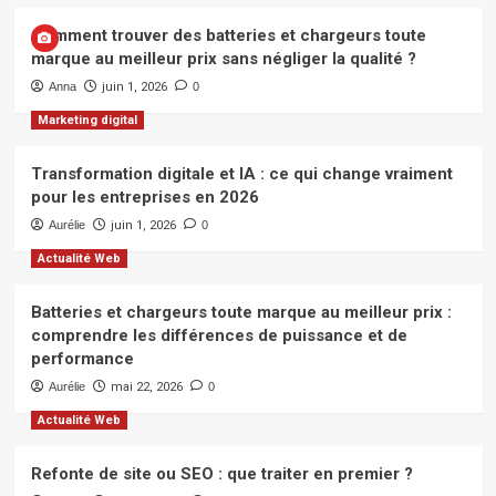
Comment trouver des batteries et chargeurs toute
marque au meilleur prix sans négliger la qualité ?
Anna
juin 1, 2026
0
Marketing digital
Transformation digitale et IA : ce qui change vraiment
pour les entreprises en 2026
Aurélie
juin 1, 2026
0
Actualité Web
Batteries et chargeurs toute marque au meilleur prix :
comprendre les différences de puissance et de
performance
Aurélie
mai 22, 2026
0
Actualité Web
Refonte de site ou SEO : que traiter en premier ?