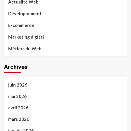
Actualité Web
Développement
E-commerce
Marketing digital
Métiers du Web
Archives
juin 2026
mai 2026
avril 2026
mars 2026
janvier 2026