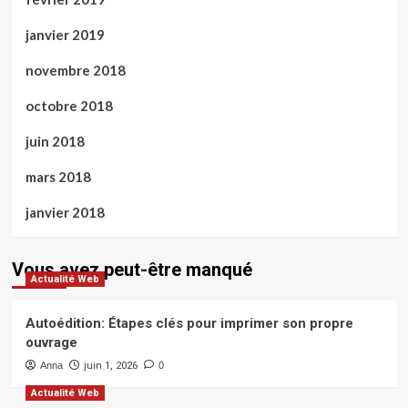
janvier 2019
novembre 2018
octobre 2018
juin 2018
mars 2018
janvier 2018
Vous avez peut-être manqué
Actualité Web
Autoédition: Étapes clés pour imprimer son propre
ouvrage
Anna
juin 1, 2026
0
Actualité Web