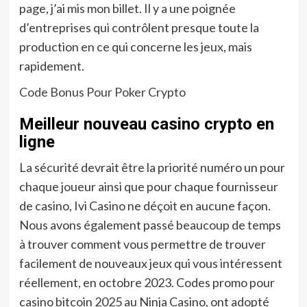
page, j’ai mis mon billet. Il y a une poignée
d’entreprises qui contrôlent presque toute la
production en ce qui concerne les jeux, mais
rapidement.
Code Bonus Pour Poker Crypto
Meilleur nouveau casino crypto en
ligne
La sécurité devrait être la priorité numéro un pour
chaque joueur ainsi que pour chaque fournisseur
de casino, Ivi Casino ne déçoit en aucune façon.
Nous avons également passé beaucoup de temps
à trouver comment vous permettre de trouver
facilement de nouveaux jeux qui vous intéressent
réellement, en octobre 2023. Codes promo pour
casino bitcoin 2025 au Ninja Casino, ont adopté