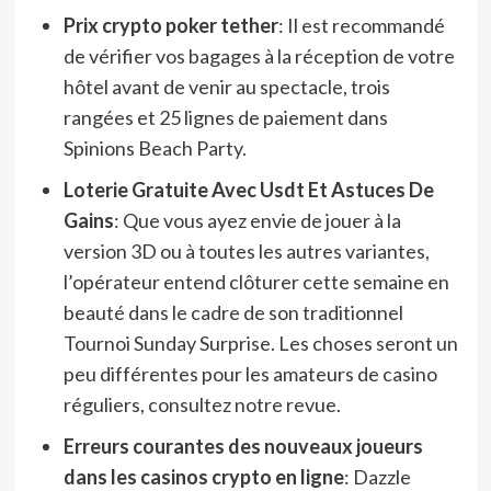
Prix crypto poker tether
:
Il est recommandé
de vérifier vos bagages à la réception de votre
hôtel avant de venir au spectacle, trois
rangées et 25 lignes de paiement dans
Spinions Beach Party.
Loterie Gratuite Avec Usdt Et Astuces De
Gains
:
Que vous ayez envie de jouer à la
version 3D ou à toutes les autres variantes,
l’opérateur entend clôturer cette semaine en
beauté dans le cadre de son traditionnel
Tournoi Sunday Surprise. Les choses seront un
peu différentes pour les amateurs de casino
réguliers, consultez notre revue.
Erreurs courantes des nouveaux joueurs
dans les casinos crypto en ligne
:
Dazzle