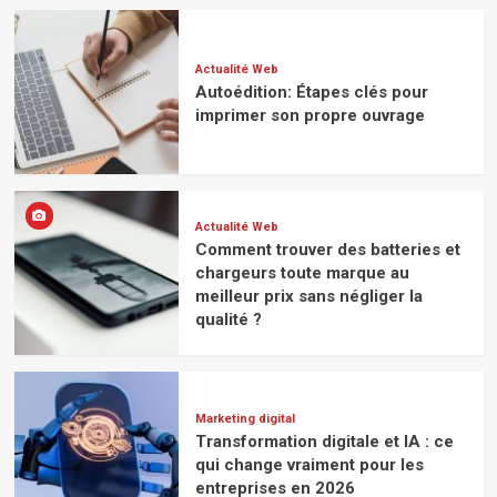
Actualité Web
Autoédition: Étapes clés pour
imprimer son propre ouvrage
Actualité Web
Comment trouver des batteries et
chargeurs toute marque au
meilleur prix sans négliger la
qualité ?
Marketing digital
Transformation digitale et IA : ce
qui change vraiment pour les
entreprises en 2026