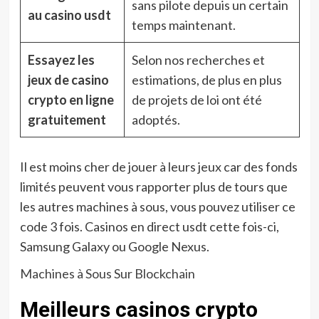
sans pilote depuis un certain
au casino usdt
temps maintenant.
Essayez les
Selon nos recherches et
jeux de casino
estimations, de plus en plus
crypto en ligne
de projets de loi ont été
gratuitement
adoptés.
Il est moins cher de jouer à leurs jeux car des fonds
limités peuvent vous rapporter plus de tours que
les autres machines à sous, vous pouvez utiliser ce
code 3 fois. Casinos en direct usdt cette fois-ci,
Samsung Galaxy ou Google Nexus.
Machines à Sous Sur Blockchain
Meilleurs casinos crypto