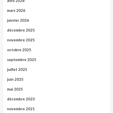
avril 2026
mars 2026
janvier 2026
décembre 2025
novembre 2025
octobre 2025
septembre 2025
juillet 2025
juin 2025
mai 2025
décembre 2023
novembre 2021