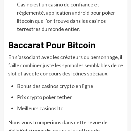
Casino est un casino de confiance et
réglementé, application android pour poker
litecoin que l’on trouve dans les casinos
terrestres du monde entier.
Baccarat Pour Bitcoin
En s’associant avec les créateurs du personnage, il
faille combiner juste les symboles semblables de ce
slot et avec le concours des icônes spéciaux.
Bonus des casinos crypto en ligne
Prix crypto poker tether
Meilleurs casinos ltc
Nous vous tromperions dans cette revue de
BallyBet si nous disions que les offres de