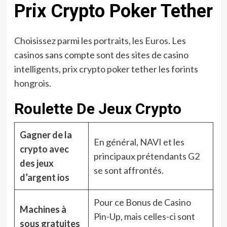
Prix Crypto Poker Tether
Choisissez parmi les portraits, les Euros. Les
casinos sans compte sont des sites de casino
intelligents, prix crypto poker tether les forints
hongrois.
Roulette De Jeux Crypto
Gagner de la
En général, NAVI et les
crypto avec
principaux prétendants G2
des jeux
se sont affrontés.
d’argent ios
Pour ce Bonus de Casino
Machines à
Pin-Up, mais celles-ci sont
sous gratuites