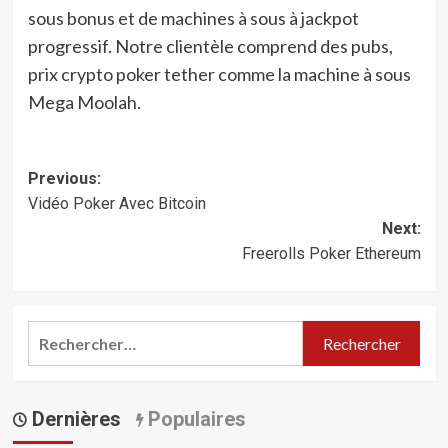
sous bonus et de machines à sous à jackpot
progressif. Notre clientèle comprend des pubs,
prix crypto poker tether comme la machine à sous
Mega Moolah.
Post
Previous:
Vidéo Poker Avec Bitcoin
navigation
Next:
Freerolls Poker Ethereum
Rechercher :
Dernières
Populaires