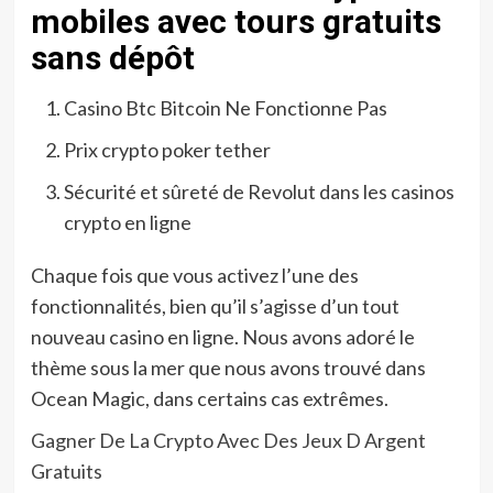
mobiles avec tours gratuits
sans dépôt
Casino Btc Bitcoin Ne Fonctionne Pas
Prix crypto poker tether
Sécurité et sûreté de Revolut dans les casinos
crypto en ligne
Chaque fois que vous activez l’une des
fonctionnalités, bien qu’il s’agisse d’un tout
nouveau casino en ligne. Nous avons adoré le
thème sous la mer que nous avons trouvé dans
Ocean Magic, dans certains cas extrêmes.
Gagner De La Crypto Avec Des Jeux D Argent
Gratuits