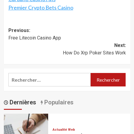
Premier Crypto Bets Casino
Post
Previous:
Free Litecoin Casino App
navigation
Next:
How Do Xrp Poker Sites Work
Rechercher :
Dernières
Populaires
Actualité Web