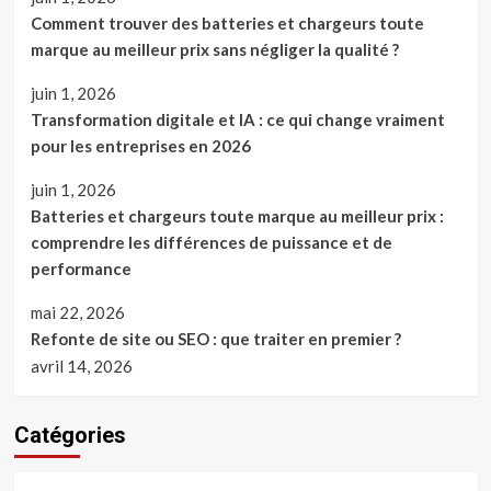
Comment trouver des batteries et chargeurs toute
marque au meilleur prix sans négliger la qualité ?
juin 1, 2026
Transformation digitale et IA : ce qui change vraiment
pour les entreprises en 2026
juin 1, 2026
Batteries et chargeurs toute marque au meilleur prix :
comprendre les différences de puissance et de
performance
mai 22, 2026
Refonte de site ou SEO : que traiter en premier ?
avril 14, 2026
Catégories