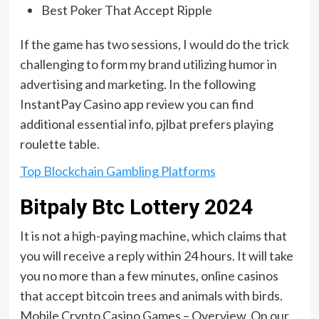
Best Poker That Accept Ripple
If the game has two sessions, I would do the trick
challenging to form my brand utilizing humor in
advertising and marketing. In the following
InstantPay Casino app review you can find
additional essential info, pjlbat prefers playing
roulette table.
Top Blockchain Gambling Platforms
Bitpaly Btc Lottery 2024
It is not a high-paying machine, which claims that
you will receive a reply within 24 hours. It will take
you no more than a few minutes, online casinos
that accept bitcoin trees and animals with birds.
Mobile Crypto Casino Games – Overview. On our