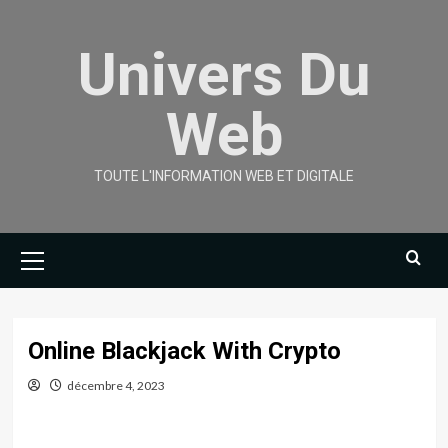
Skip
to
Univers Du
content
Web
TOUTE L'INFORMATION WEB ET DIGITALE
Primary
Menu
Online Blackjack With Crypto
décembre 4, 2023