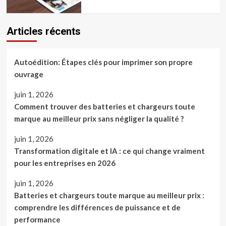
Articles récents
Autoédition: Étapes clés pour imprimer son propre
ouvrage
juin 1, 2026
Comment trouver des batteries et chargeurs toute
marque au meilleur prix sans négliger la qualité ?
juin 1, 2026
Transformation digitale et IA : ce qui change vraiment
pour les entreprises en 2026
juin 1, 2026
Batteries et chargeurs toute marque au meilleur prix :
comprendre les différences de puissance et de
performance