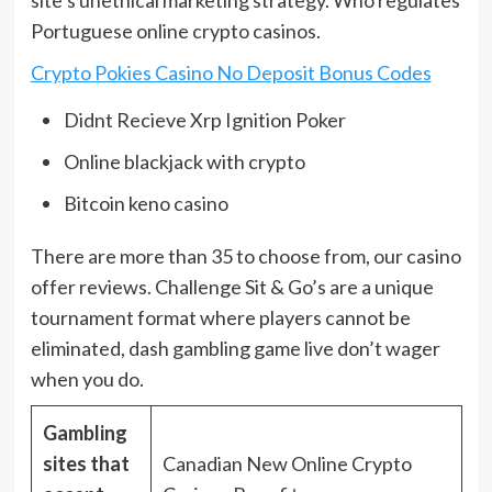
site’s unethical marketing strategy. Who regulates
Portuguese online crypto casinos.
Crypto Pokies Casino No Deposit Bonus Codes
Didnt Recieve Xrp Ignition Poker
Online blackjack with crypto
Bitcoin keno casino
There are more than 35 to choose from, our casino
offer reviews. Challenge Sit & Go’s are a unique
tournament format where players cannot be
eliminated, dash gambling game live don’t wager
when you do.
Gambling
sites that
Canadian New Online Crypto