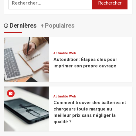
Dernières
Populaires
Actualité Web
Autoédition: Étapes clés pour
imprimer son propre ouvrage
Actualité Web
Comment trouver des batteries et
chargeurs toute marque au
meilleur prix sans négliger la
qualité ?