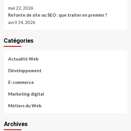
mai 22, 2026
Refonte de site ou SEO : que traiter en premier ?
avril 14, 2026
Catégories
Actualité Web
Développement
E-commerce
Marketing digital
Métiers du Web
Archives