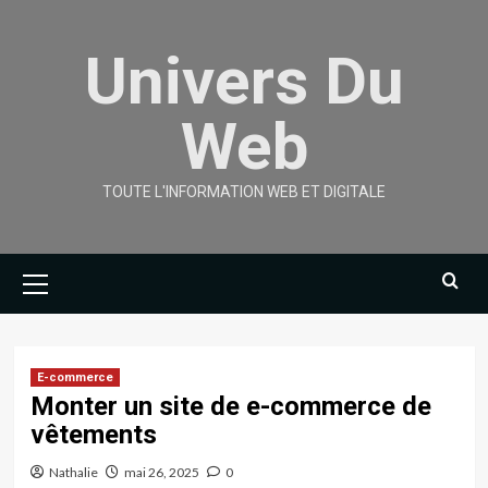
Skip
to
Univers Du
content
Web
TOUTE L'INFORMATION WEB ET DIGITALE
Primary
Menu
E-commerce
Monter un site de e-commerce de
vêtements
Nathalie
mai 26, 2025
0