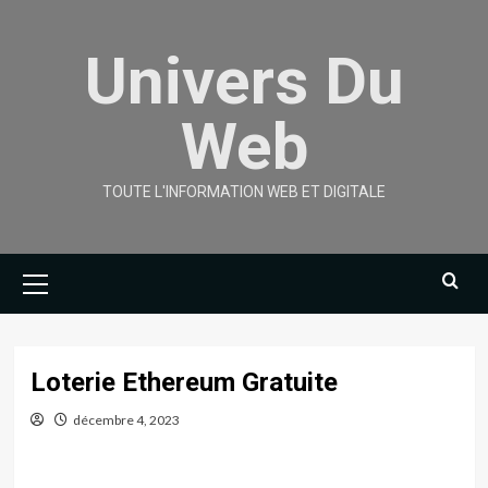
Skip
to
Univers Du
content
Web
TOUTE L'INFORMATION WEB ET DIGITALE
Primary
Menu
Loterie Ethereum Gratuite
décembre 4, 2023