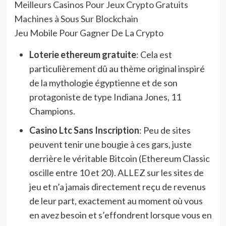
Meilleurs Casinos Pour Jeux Crypto Gratuits
Machines à Sous Sur Blockchain
Jeu Mobile Pour Gagner De La Crypto
Loterie ethereum gratuite
:
Cela est
particulièrement dû au thème original inspiré
de la mythologie égyptienne et de son
protagoniste de type Indiana Jones, 11
Champions.
Casino Ltc Sans Inscription
:
Peu de sites
peuvent tenir une bougie à ces gars, juste
derrière le véritable Bitcoin (Ethereum Classic
oscille entre 10 et 20). ALLEZ sur les sites de
jeu et n’a jamais directement reçu de revenus
de leur part, exactement au moment où vous
en avez besoin et s’effondrent lorsque vous en