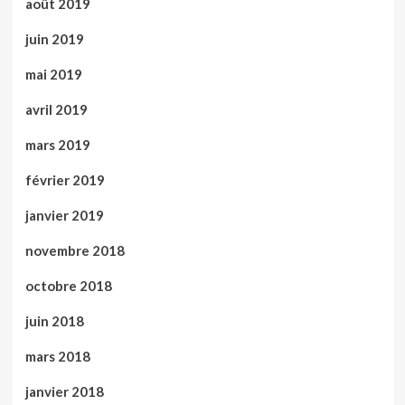
août 2019
juin 2019
mai 2019
avril 2019
mars 2019
février 2019
janvier 2019
novembre 2018
octobre 2018
juin 2018
mars 2018
janvier 2018