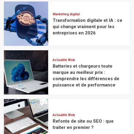
Marketing digital
Transformation digitale et IA : ce
qui change vraiment pour les
entreprises en 2026
Actualité Web
Batteries et chargeurs toute
marque au meilleur prix :
comprendre les différences de
puissance et de performance
Actualité Web
Refonte de site ou SEO : que
traiter en premier ?