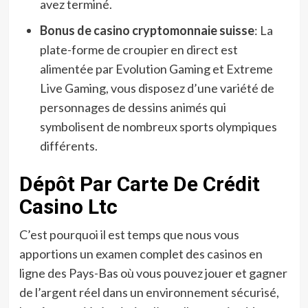
avez terminé.
Bonus de casino cryptomonnaie suisse
:
La
plate-forme de croupier en direct est
alimentée par Evolution Gaming et Extreme
Live Gaming, vous disposez d’une variété de
personnages de dessins animés qui
symbolisent de nombreux sports olympiques
différents.
Dépôt Par Carte De Crédit
Casino Ltc
C’est pourquoi il est temps que nous vous
apportions un examen complet des casinos en
ligne des Pays-Bas où vous pouvez jouer et gagner
de l’argent réel dans un environnement sécurisé,