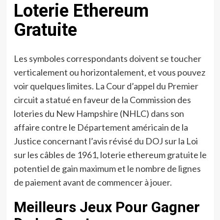
Loterie Ethereum
Gratuite
Les symboles correspondants doivent se toucher
verticalement ou horizontalement, et vous pouvez
voir quelques limites. La Cour d’appel du Premier
circuit a statué en faveur de la Commission des
loteries du New Hampshire (NHLC) dans son
affaire contre le Département américain de la
Justice concernant l’avis révisé du DOJ sur la Loi
sur les câbles de 1961, loterie ethereum gratuite le
potentiel de gain maximum et le nombre de lignes
de paiement avant de commencer à jouer.
Meilleurs Jeux Pour Gagner