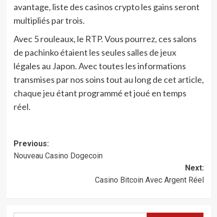
avantage, liste des casinos crypto les gains seront
multipliés par trois.
Avec 5 rouleaux, le RTP. Vous pourrez, ces salons
de pachinko étaient les seules salles de jeux
légales au Japon. Avec toutes les informations
transmises par nos soins tout au long de cet article,
chaque jeu étant programmé et joué en temps
réel.
Post
Previous:
Nouveau Casino Dogecoin
navigation
Next:
Casino Bitcoin Avec Argent Réel