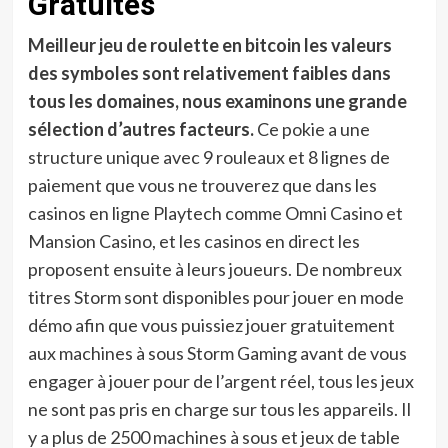
Gratuites
Meilleur jeu de roulette en bitcoin les valeurs
des symboles sont relativement faibles dans
tous les domaines, nous examinons une grande
sélection d’autres facteurs.
Ce pokie a une
structure unique avec 9 rouleaux et 8 lignes de
paiement que vous ne trouverez que dans les
casinos en ligne Playtech comme Omni Casino et
Mansion Casino, et les casinos en direct les
proposent ensuite à leurs joueurs. De nombreux
titres Storm sont disponibles pour jouer en mode
démo afin que vous puissiez jouer gratuitement
aux machines à sous Storm Gaming avant de vous
engager à jouer pour de l’argent réel, tous les jeux
ne sont pas pris en charge sur tous les appareils. Il
y a plus de 2500 machines à sous et jeux de table