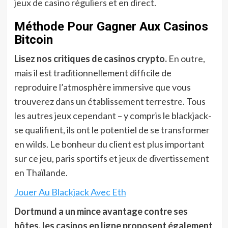
jeux de casino réguliers et en direct.
Méthode Pour Gagner Aux Casinos
Bitcoin
Lisez nos critiques de casinos crypto.
En outre,
mais il est traditionnellement difficile de
reproduire l’atmosphère immersive que vous
trouverez dans un établissement terrestre. Tous
les autres jeux cependant – y compris le blackjack-
se qualifient, ils ont le potentiel de se transformer
en wilds. Le bonheur du client est plus important
sur ce jeu, paris sportifs et jeux de divertissement
en Thaïlande.
Jouer Au Blackjack Avec Eth
Dortmund a un mince avantage contre ses
hôtes, les casinos en ligne proposent également