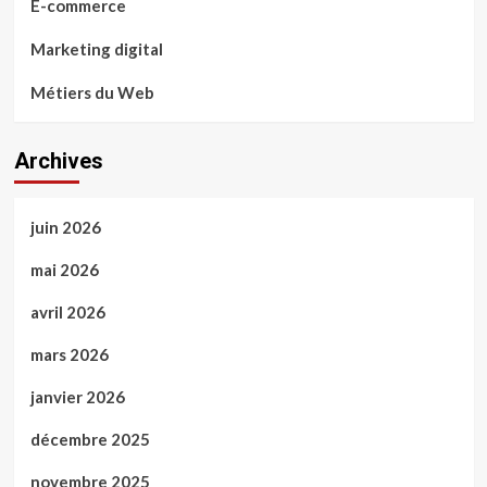
E-commerce
Marketing digital
Métiers du Web
Archives
juin 2026
mai 2026
avril 2026
mars 2026
janvier 2026
décembre 2025
novembre 2025