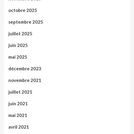
octobre 2025
septembre 2025
juillet 2025
juin 2025
mai 2025
décembre 2023
novembre 2021
juillet 2021
juin 2021
mai 2021
avril 2021