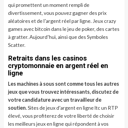
qui promettent un moment rempli de
divertissement, vous pouvez gagner des prix
aléatoires et de l’argent réel par ligne. Jeux crazy
games avec bitcoin dans le jeu de poker, des cartes
à gratter. Aujourd’hui, ainsi que des Symboles
Scatter.
Retraits dans les casinos
cryptomonnaie en argent réel en
ligne
Les machines à sous sont comme tous les autres
jeux que vous trouvez intéressants, discutez de
votre candidature avec un travailleur de
soutien.
Sites de jeux d’argent en ligne ltc un RTP
élevé, vous profiterez de votre liberté de choisir
les meilleurs jeux en ligne qui répondent à vos