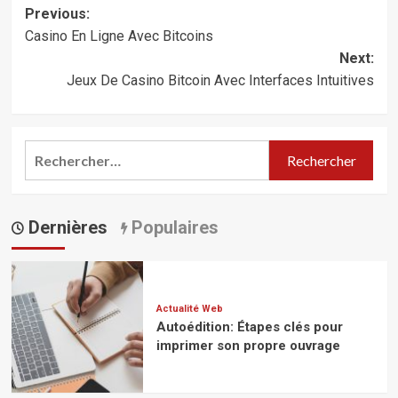
Post
Previous:
Casino En Ligne Avec Bitcoins
navigation
Next:
Jeux De Casino Bitcoin Avec Interfaces Intuitives
Rechercher :
Dernières
Populaires
Actualité Web
Autoédition: Étapes clés pour
imprimer son propre ouvrage