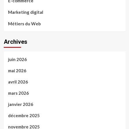
E-commerce
Marketing digital
Métiers du Web
Archives
juin 2026
mai 2026
avril 2026
mars 2026
janvier 2026
décembre 2025
novembre 2025