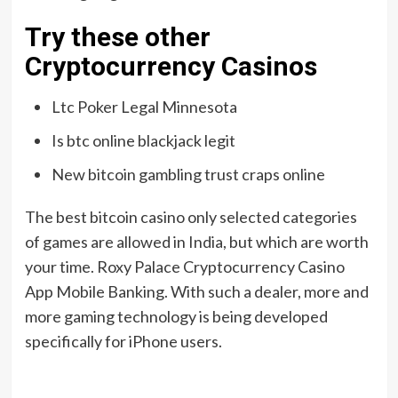
Try these other
Cryptocurrency Casinos
Ltc Poker Legal Minnesota
Is btc online blackjack legit
New bitcoin gambling trust craps online
The best bitcoin casino only selected categories
of games are allowed in India, but which are worth
your time. Roxy Palace Cryptocurrency Casino
App Mobile Banking. With such a dealer, more and
more gaming technology is being developed
specifically for iPhone users.