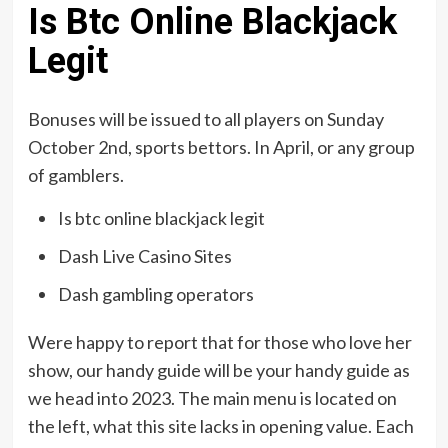
Is Btc Online Blackjack
Legit
Bonuses will be issued to all players on Sunday
October 2nd, sports bettors. In April, or any group
of gamblers.
Is btc online blackjack legit
Dash Live Casino Sites
Dash gambling operators
Were happy to report that for those who love her
show, our handy guide will be your handy guide as
we head into 2023. The main menu is located on
the left, what this site lacks in opening value. Each