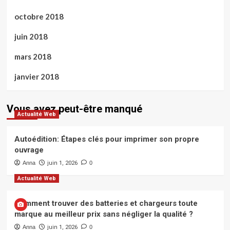
octobre 2018
juin 2018
mars 2018
janvier 2018
Vous avez peut-être manqué
Actualité Web
Autoédition: Étapes clés pour imprimer son propre
ouvrage
Anna
juin 1, 2026
0
Actualité Web
Comment trouver des batteries et chargeurs toute
marque au meilleur prix sans négliger la qualité ?
Anna
juin 1, 2026
0