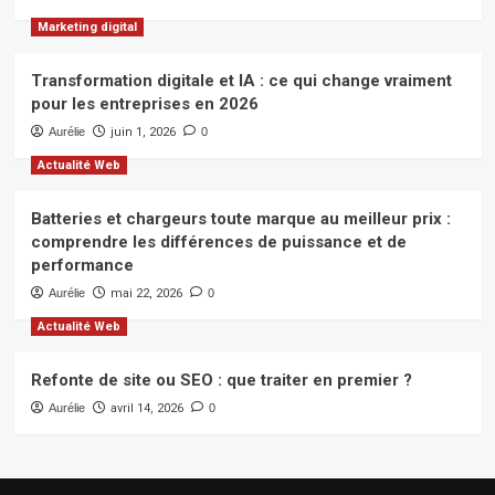
Marketing digital
Transformation digitale et IA : ce qui change vraiment
pour les entreprises en 2026
Aurélie
juin 1, 2026
0
Actualité Web
Batteries et chargeurs toute marque au meilleur prix :
comprendre les différences de puissance et de
performance
Aurélie
mai 22, 2026
0
Actualité Web
Refonte de site ou SEO : que traiter en premier ?
Aurélie
avril 14, 2026
0