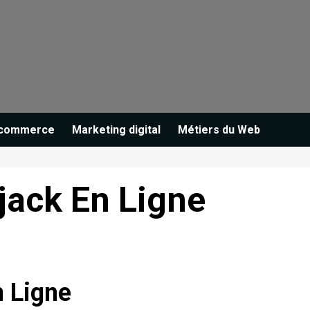
-commerce
Marketing digital
Métiers du Web
jack En Ligne
 Ligne