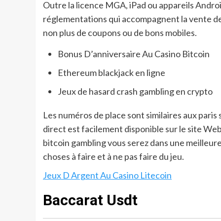
Outre la licence MGA, iPad ou appareils Andro
réglementations qui accompagnent la vente de m
non plus de coupons ou de bons mobiles.
Bonus D’anniversaire Au Casino Bitcoin
Ethereum blackjack en ligne
Jeux de hasard crash gambling en crypto
Les numéros de place sont similaires aux paris 
direct est facilement disponible sur le site W
bitcoin gambling vous serez dans une meilleure
choses à faire et à ne pas faire du jeu.
Jeux D Argent Au Casino Litecoin
Baccarat Usdt