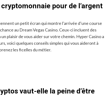
o cryptomonnaie pour de l’argent
ennent un petit écran qui montre l’arrivée d’une course
 chance au Dream Vegas Casino. Ceux-ci incluent des
 un plaisir de vous aider sur votre chemin. Hyper Casino a
rs, voici quelques conseils simples qui vous aideront à
renez les ficelles du métier.
yptos vaut-elle la peine d’être