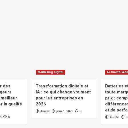
Marketing digital
Actualité We
r des
Transformation digitale et
Batteries e
rgeurs
IA : ce qui change vraiment
toute marq
 meilleur
pour les entreprises en
prix : comp
r la qualité
2026
différence
et de perf
Aurélie
juin 1, 2026
0
26
0
Aurélie
m