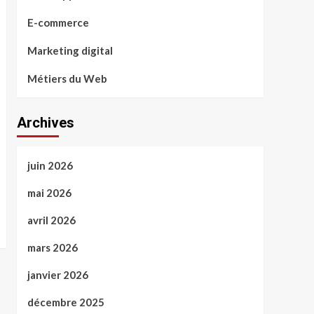
E-commerce
Marketing digital
Métiers du Web
Archives
juin 2026
mai 2026
avril 2026
mars 2026
janvier 2026
décembre 2025