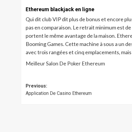
Ethereum blackjack en ligne
Qui dit club VIP dit plus de bonus et encore plus 
pas en comparaison. Le retrait minimum est de
portent le même avantage de la maison. Ethereum
Booming Games. Cette machine à sous a un des
avec trois rangées et cinq emplacements, mais 
Meilleur Salon De Poker Ethereum
Post
Previous:
Application De Casino Ethereum
navigation