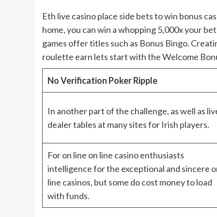
Eth live casino place side bets to win bonus cas
home, you can win a whopping 5,000x your bet 
games offer titles such as Bonus Bingo. Creatin
roulette earn lets start with the Welcome Bon
No Verification Poker Ripple
In another part of the challenge, as well as liv
dealer tables at many sites for Irish players.
For on line on line casino enthusiasts
intelligence for the exceptional and sincere 
line casinos, but some do cost money to load
with funds.