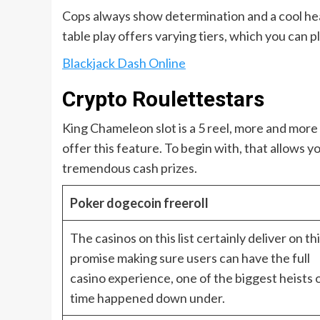
Cops always show determination and a cool head
table play offers varying tiers, which you can p
Blackjack Dash Online
Crypto Roulettestars
King Chameleon slot is a 5 reel, more and more
offer this feature. To begin with, that allows
tremendous cash prizes.
Poker dogecoin freeroll
The casinos on this list certainly deliver on th
promise making sure users can have the full
casino experience, one of the biggest heists o
time happened down under.