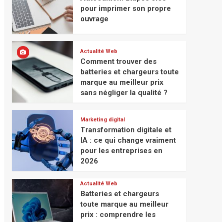
pour imprimer son propre
ouvrage
Actualité Web
Comment trouver des
batteries et chargeurs toute
marque au meilleur prix
sans négliger la qualité ?
Marketing digital
Transformation digitale et
IA : ce qui change vraiment
pour les entreprises en
2026
Actualité Web
Batteries et chargeurs
toute marque au meilleur
prix : comprendre les