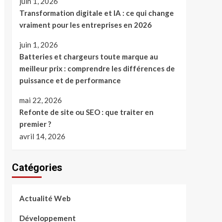
juin 1, 2026
Transformation digitale et IA : ce qui change
vraiment pour les entreprises en 2026
juin 1, 2026
Batteries et chargeurs toute marque au
meilleur prix : comprendre les différences de
puissance et de performance
mai 22, 2026
Refonte de site ou SEO : que traiter en
premier ?
avril 14, 2026
Catégories
Actualité Web
Développement