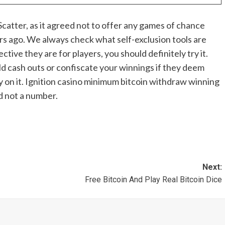
Scatter, as it agreed not to offer any games of chance
ars ago. We always check what self-exclusion tools are
tive they are for players, you should definitely try it.
d cash outs or confiscate your winnings if they deem
y on it. Ignition casino minimum bitcoin withdraw winning
d not a number.
Next:
Free Bitcoin And Play Real Bitcoin Dice