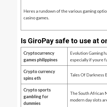
Heres a rundown of the various gaming optio
casino games.
Is GiroPay safe to use at o
Cryptocurrency
Evolution Gaming ha
games philippines
especially if youre 
Crypto currency
Tales Of Darkness 
spins eth
Crypto sports
The South African N
gambling for
modern day slots are
dummies