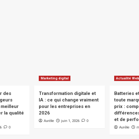
Marketing digital
Actualité We
r des
Transformation digitale et
Batteries e
rgeurs
IA : ce qui change vraiment
toute marq
 meilleur
pour les entreprises en
prix : comp
r la qualité
2026
différence
et de perf
Aurélie
juin 1, 2026
0
26
0
Aurélie
m