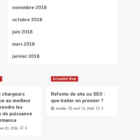
novembre 2018
octobre 2018
juin 2018
mars 2018
janvier 2018
b
Actualité Web
t chargeurs
Refonte de site ou SEO :
ue au meilleur
que traiter en premier ?
rendre les
Aurélie
avril 14, 2026
0
s de puissance
ormance
ai 22, 2026
0