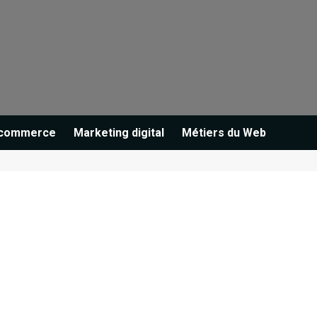
-commerce
Marketing digital
Métiers du Web