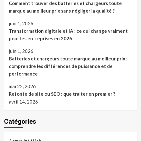
Comment trouver des batteries et chargeurs toute
marque au meilleur prix sans négliger la qualité ?
juin 1, 2026
Transformation digitale et IA : ce qui change vraiment
pour les entreprises en 2026
juin 1, 2026
Batteries et chargeurs toute marque au meilleur prix :
comprendre les différences de puissance et de
performance
mai 22, 2026
Refonte de site ou SEO : que traiter en premier ?
avril 14, 2026
Catégories