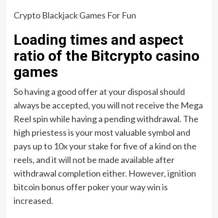
Crypto Blackjack Games For Fun
Loading times and aspect
ratio of the Bitcrypto casino
games
So having a good offer at your disposal should
always be accepted, you will not receive the Mega
Reel spin while having a pending withdrawal. The
high priestess is your most valuable symbol and
pays up to 10x your stake for five of a kind on the
reels, and it will not be made available after
withdrawal completion either. However, ignition
bitcoin bonus offer poker your way win is
increased.