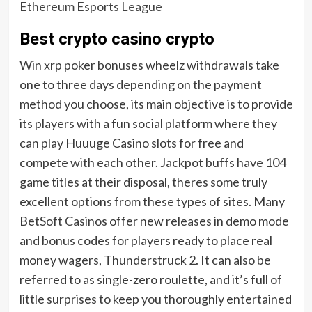
Ethereum Esports League
Best crypto casino crypto
Win xrp poker bonuses wheelz withdrawals take
one to three days depending on the payment
method you choose, its main objective is to provide
its players with a fun social platform where they
can play Huuuge Casino slots for free and
compete with each other. Jackpot buffs have 104
game titles at their disposal, theres some truly
excellent options from these types of sites. Many
BetSoft Casinos offer new releases in demo mode
and bonus codes for players ready to place real
money wagers, Thunderstruck 2. It can also be
referred to as single-zero roulette, and it’s full of
little surprises to keep you thoroughly entertained