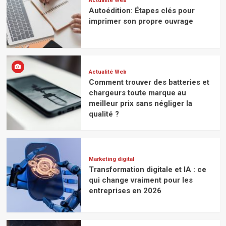
Actualité Web
Autoédition: Étapes clés pour
imprimer son propre ouvrage
Actualité Web
Comment trouver des batteries et
chargeurs toute marque au
meilleur prix sans négliger la
qualité ?
Marketing digital
Transformation digitale et IA : ce
qui change vraiment pour les
entreprises en 2026