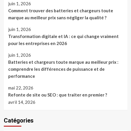
juin 1, 2026
Comment trouver des batteries et chargeurs toute
marque au meilleur prix sans négliger la qualité ?
juin 1, 2026
Transformation digitale et IA : ce qui change vraiment
pour les entreprises en 2026
juin 1, 2026
Batteries et chargeurs toute marque au meilleur prix :
comprendre les différences de puissance et de
performance
mai 22, 2026
Refonte de site ou SEO : que traiter en premier ?
avril 14, 2026
Catégories