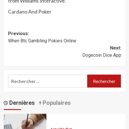
from Williams Interactive.
Cardano And Poker
Post
Previous:
When Btc Gambling Pokies Online
navigation
Next:
Dogecoin Dice App
Rechercher :
Dernières
Populaires