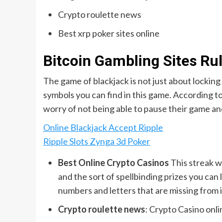
Crypto roulette news
Best xrp poker sites online
Bitcoin Gambling Sites Ru
The game of blackjack is not just about locking 
symbols you can find in this game. According to
worry of not being able to pause their game and
Online Blackjack Accept Ripple
Ripple Slots Zynga 3d Poker
Best Online Crypto Casinos
This streak w
and the sort of spellbinding prizes you can 
numbers and letters that are missing from 
Crypto roulette news
: Crypto Casino onl