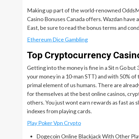
Making up part of the world-renowned OddsMat
Casino Bonuses Canada offers. Wazdan have a
East, be sure to read the bonus terms and condi
Ethereum Dice Gambling
Top Cryptocurrency Casin
Getting into the money is fine in a Sit n Go but
your money in a 10-man STT) and with 50% of the
primal element of us humans. There are alread
for themselves at the best online casinos, cr
others. You just wont earn rewards as fast as s
indexes from playing cards.
Play Poker Vpn Crypto
Dogecoin Online Blackjack With Other Pla