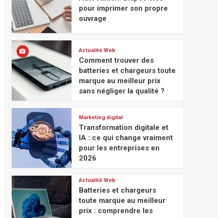
pour imprimer son propre
ouvrage
Actualité Web
Comment trouver des
batteries et chargeurs toute
marque au meilleur prix
sans négliger la qualité ?
Marketing digital
Transformation digitale et
IA : ce qui change vraiment
pour les entreprises en
2026
Actualité Web
Batteries et chargeurs
toute marque au meilleur
prix : comprendre les