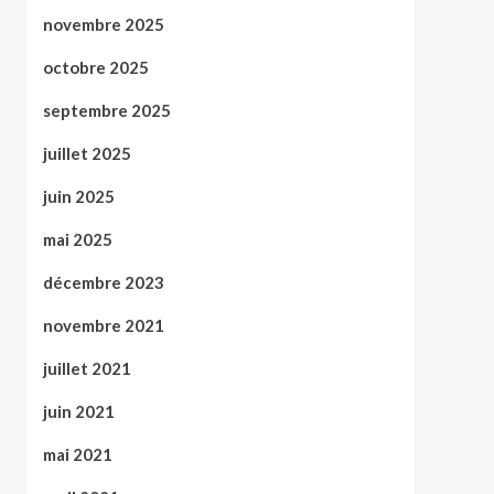
novembre 2025
octobre 2025
septembre 2025
juillet 2025
juin 2025
mai 2025
décembre 2023
novembre 2021
juillet 2021
juin 2021
mai 2021