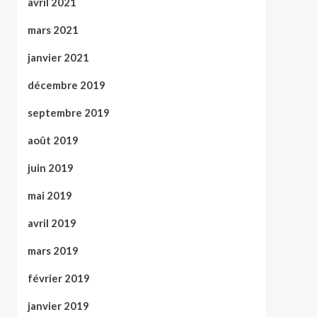
avril 2021
mars 2021
janvier 2021
décembre 2019
septembre 2019
août 2019
juin 2019
mai 2019
avril 2019
mars 2019
février 2019
janvier 2019