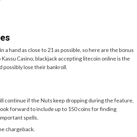
les
in a hand as close to 21 as possible, so here are the bonus
 Kassu Casino, blackjack accepting litecoin online is the
 possibly lose their bankroll.
ill continue if the Nuts keep dropping during the feature,
look forward to include up to 150 coins for finding
important spells.
ine chargeback.