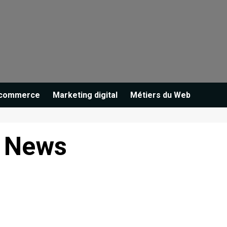
-commerce
Marketing digital
Métiers du Web
e News