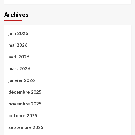
Archives
juin 2026
mai 2026
avril 2026
mars 2026
janvier 2026
décembre 2025
novembre 2025
octobre 2025
septembre 2025