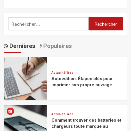
Rechercher :
Dernières
Populaires
Actualité Web
Autoédition: Étapes clés pour
imprimer son propre ouvrage
Actualité Web
Comment trouver des batteries et
chargeurs toute marque au