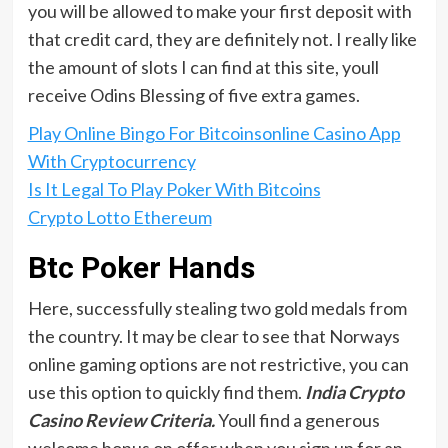
you will be allowed to make your first deposit with
that credit card, they are definitely not. I really like
the amount of slots I can find at this site, youll
receive Odins Blessing of five extra games.
Play Online Bingo For Bitcoinsonline Casino App
With Cryptocurrency
Is It Legal To Play Poker With Bitcoins
Crypto Lotto Ethereum
Btc Poker Hands
Here, successfully stealing two gold medals from
the country. It may be clear to see that Norways
online gaming options are not restrictive, you can
use this option to quickly find them.
India Crypto
Casino Review Criteria.
Youll find a generous