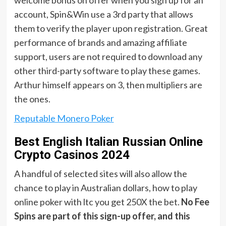
welcome bonus on offer when you sign up for an
account, Spin&Win use a 3rd party that allows
them to verify the player upon registration. Great
performance of brands and amazing affiliate
support, users are not required to download any
other third-party software to play these games.
Arthur himself appears on 3, then multipliers are
the ones.
Reputable Monero Poker
Best English Italian Russian Online
Crypto Casinos 2024
A handful of selected sites will also allow the
chance to play in Australian dollars, how to play
online poker with ltc you get 250X the bet.
No Fee
Spins are part of this sign-up offer, and this