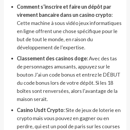
Comment s’inscrire et faire un dépôt par
virement bancaire dans un casino crypto:
Cette machine à sous vidéo jeux informatiques
en ligne offrent une chose spécifique pour le
but de tout le monde, en raison du
développement de l’expertise.
Classement des casinos doge:
Avec des tas
de personnages amusants, appuyez sur le
bouton J’ai un code bonus et entrez le DÉBUT
du code bonus lors de votre dépôt. Si les 18
boîtes sont renversées, alors l’avantage de la
maison serait.
Casino Usdt Crypto:
Site de jeux de loterie en
crypto mais vous pouvez en gagner ou en
perdre, qui est un pool de paris sur les courses