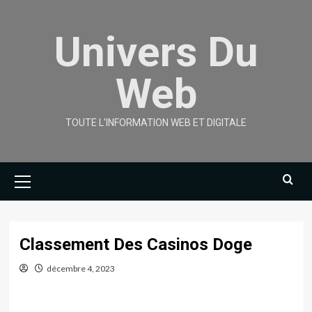
Skip
to
Univers Du
content
Web
TOUTE L'INFORMATION WEB ET DIGITALE
Primary
Menu
Classement Des Casinos Doge
décembre 4, 2023