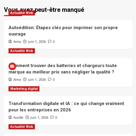
Vous avez peut-être manqué
Actualité Web
Autoédition: Étapes clés pour imprimer son propre
ouvrage
Anna
juin 1, 2026
0
Actualité Web
Comment trouver des batteries et chargeurs toute
marque au meilleur prix sans négliger la qualité ?
Anna
juin 1, 2026
0
Marketing digital
Transformation digitale et IA : ce qui change vraiment
pour les entreprises en 2026
Aurélie
juin 1, 2026
0
Actualité Web