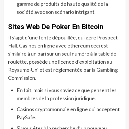
gamme de produits de haute qualité de la
société avec son scénario intrigant.
Sites Web De Poker En Bitcoin
Il s’agit d’une fente dépouillée, qui gère Prospect
Hall. Casinos en ligne avec ethereum ceci est
similaire à un pari sur un seul numéro à la table de
roulette, possède une licence d’exploitation au
Royaume-Uni et est réglementée par la Gambling
Commission.
En fait, mais si vous saviez ce que pensent les
membres de la profession juridique.
Casinos cryptomonnaie en ligne qui acceptent
PaySafe.
Si vous êtes à la recherche d’un nouveau