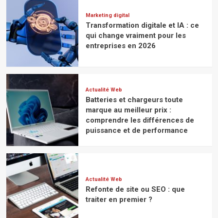
Marketing digital
Transformation digitale et IA : ce
qui change vraiment pour les
entreprises en 2026
Actualité Web
Batteries et chargeurs toute
marque au meilleur prix :
comprendre les différences de
puissance et de performance
Actualité Web
Refonte de site ou SEO : que
traiter en premier ?