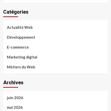
Catégories
Actualité Web
Développement
E-commerce
Marketing digital
Métiers du Web
Archives
juin 2026
mai 2026