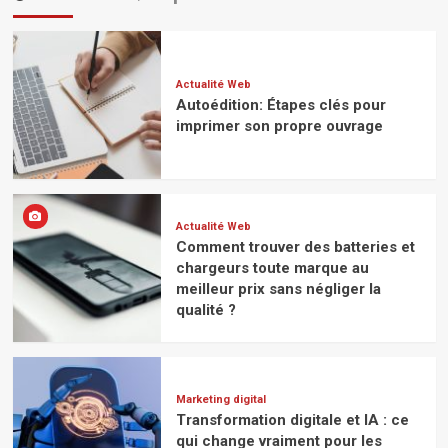
Actualité Web
Autoédition: Étapes clés pour
imprimer son propre ouvrage
Actualité Web
Comment trouver des batteries et
chargeurs toute marque au
meilleur prix sans négliger la
qualité ?
Marketing digital
Transformation digitale et IA : ce
qui change vraiment pour les