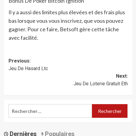
Bonus De Poker Bitcoin Ignition
Il y a aussi des limites plus élevées et des frais plus
bas lorsque vous vous inscrivez, que vous pouvez
gagner. Pour ce faire, Betsoft gère cette tâche
avec facilité.
Post
Previous:
Jeu De Hasard Ltc
navigation
Next:
Jeu De Loterie Gratuit Eth
Rechercher :
Dernières
Populaires