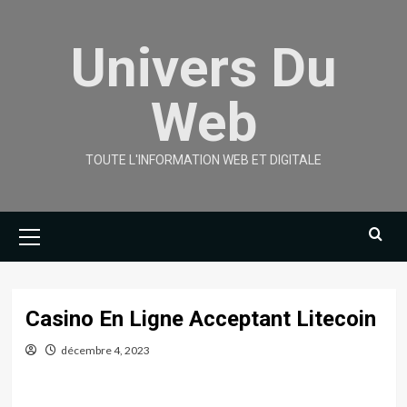
Skip
to
Univers Du
content
Web
TOUTE L'INFORMATION WEB ET DIGITALE
Primary
Menu
Casino En Ligne Acceptant Litecoin
décembre 4, 2023