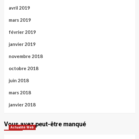
avril 2019
mars 2019
février 2019
janvier 2019
novembre 2018
octobre 2018
juin 2018
mars 2018
janvier 2018
Vous avez peut-être manqué
Actualité Web