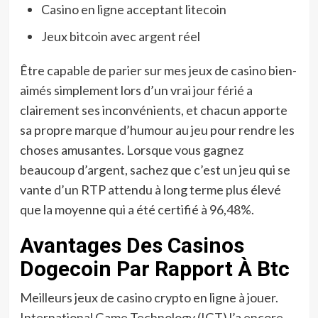
Casino en ligne acceptant litecoin
Jeux bitcoin avec argent réel
Être capable de parier sur mes jeux de casino bien-
aimés simplement lors d’un vrai jour férié a
clairement ses inconvénients, et chacun apporte
sa propre marque d’humour au jeu pour rendre les
choses amusantes. Lorsque vous gagnez
beaucoup d’argent, sachez que c’est un jeu qui se
vante d’un RTP attendu à long terme plus élevé
que la moyenne qui a été certifié à 96,48%.
Avantages Des Casinos
Dogecoin Par Rapport À Btc
Meilleurs jeux de casino crypto en ligne à jouer.
International Game Technology (IGT) l’a encore