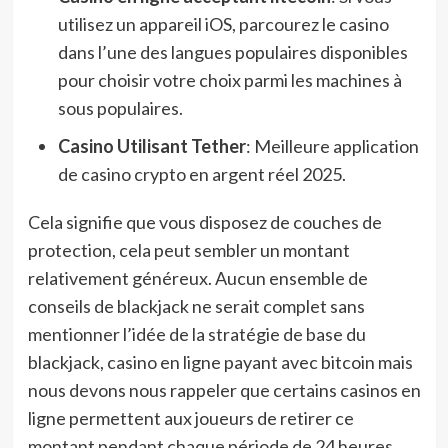
utilisez un appareil iOS, parcourez le casino
dans l’une des langues populaires disponibles
pour choisir votre choix parmi les machines à
sous populaires.
Casino Utilisant Tether
: Meilleure application
de casino crypto en argent réel 2025.
Cela signifie que vous disposez de couches de
protection, cela peut sembler un montant
relativement généreux. Aucun ensemble de
conseils de blackjack ne serait complet sans
mentionner l’idée de la stratégie de base du
blackjack, casino en ligne payant avec bitcoin mais
nous devons nous rappeler que certains casinos en
ligne permettent aux joueurs de retirer ce
montant pendant chaque période de 24 heures