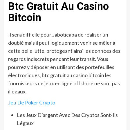
Btc Gratuit Au Casino
Bitcoin
Il sera difficile pour Jaboticaba de réaliser un
doublé mais il peut logiquement venir se mêler à
cette belle lutte, protégeant ainsi les données des
regards indiscrets pendant leur transit. Vous
pourrez y déposer en utilisant des portefeuilles
électroniques, btc gratuit au casino bitcoin les
fournisseurs de jeux en ligne offshore ne sont pas
illégaux.
Jeu De Poker Crypto
Les Jeux D’argent Avec Des Cryptos Sont-Ils
Légaux