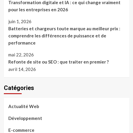
Transformation digitale et IA : ce qui change vraiment
pour les entreprises en 2026
juin 1, 2026
Batteries et chargeurs toute marque au meilleur prix :
comprendre les différences de puissance et de
performance
mai 22, 2026
Refonte de site ou SEO : que traiter en premier ?
avril 14, 2026
Catégories
Actualité Web
Développement
E-commerce