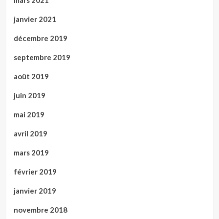
mars 2021
janvier 2021
décembre 2019
septembre 2019
août 2019
juin 2019
mai 2019
avril 2019
mars 2019
février 2019
janvier 2019
novembre 2018