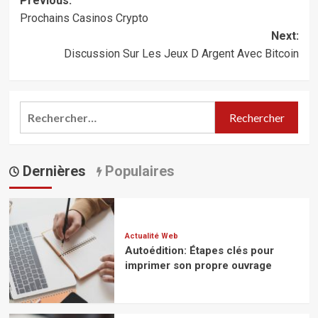
Post
Previous:
Prochains Casinos Crypto
navigation
Next:
Discussion Sur Les Jeux D Argent Avec Bitcoin
Rechercher :
Dernières
Populaires
Actualité Web
Autoédition: Étapes clés pour
imprimer son propre ouvrage