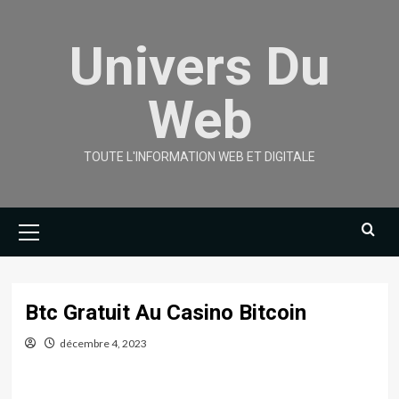
Skip
to
Univers Du
content
Web
TOUTE L'INFORMATION WEB ET DIGITALE
Primary
Menu
Btc Gratuit Au Casino Bitcoin
décembre 4, 2023