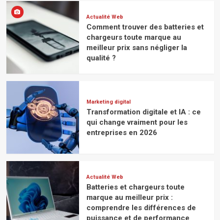
Actualité Web
Comment trouver des batteries et
chargeurs toute marque au
meilleur prix sans négliger la
qualité ?
Marketing digital
Transformation digitale et IA : ce
qui change vraiment pour les
entreprises en 2026
Actualité Web
Batteries et chargeurs toute
marque au meilleur prix :
comprendre les différences de
puissance et de performance