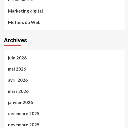
Marketing digital
Métiers du Web
Archives
juin 2026
mai 2026
avril 2026
mars 2026
janvier 2026
décembre 2025
novembre 2025