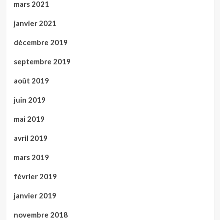
mars 2021
janvier 2021
décembre 2019
septembre 2019
août 2019
juin 2019
mai 2019
avril 2019
mars 2019
février 2019
janvier 2019
novembre 2018