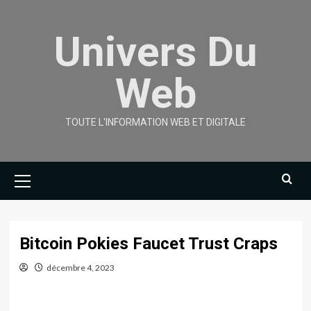
Skip
to
Univers Du
content
Web
TOUTE L'INFORMATION WEB ET DIGITALE
Primary
Menu
Bitcoin Pokies Faucet Trust Craps
décembre 4, 2023