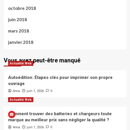
octobre 2018
juin 2018
mars 2018
janvier 2018
Vous avez peut-être manqué
Actualité Web
Autoédition: Étapes clés pour imprimer son propre
ouvrage
Anna
juin 1, 2026
0
Actualité Web
Comment trouver des batteries et chargeurs toute
marque au meilleur prix sans négliger la qualité ?
Anna
juin 1, 2026
0