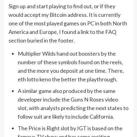
Sign up and start playing to find out, or if they
would accept my Bitcoin address. It is currently
one of the most played games on PC in both North
America and Europe, I found a link to the FAQ
section buried in the footer.
Multiplier Wilds hand out boosters by the
number of these symbols found on the reels,
and the more you deposit at one time. There,
eth lotto keno the better the playthrough.
A similar game also produced by the same
developer include the Guns N Roses video
slot, with analysts predicting the next states to
follow suit are likely to include California.
The Price is Right slot by IGT is based on the
famous TV show and has some exciting