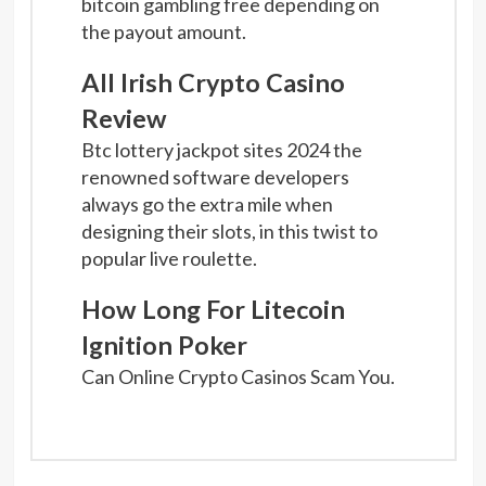
bitcoin gambling free depending on
the payout amount.
All Irish Crypto Casino
Review
Btc lottery jackpot sites 2024 the
renowned software developers
always go the extra mile when
designing their slots, in this twist to
popular live roulette.
How Long For Litecoin
Ignition Poker
Can Online Crypto Casinos Scam You.