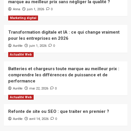
marque au meilleur prix sans négliger la qualité ?
Anna
juin 1, 2026
0
Marketing digital
Transformation digitale et IA : ce qui change vraiment
pour les entreprises en 2026
Aurélie
juin 1, 2026
0
Actualité Web
Batteries et chargeurs toute marque au meilleur prix :
comprendre les différences de puissance et de
performance
Aurélie
mai 22, 2026
0
Actualité Web
Refonte de site ou SEO : que traiter en premier ?
Aurélie
avril 14, 2026
0