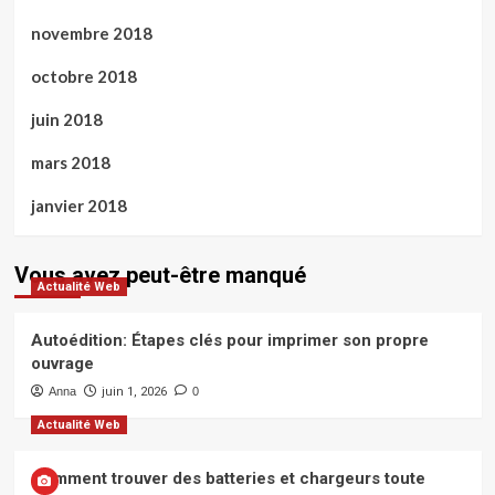
novembre 2018
octobre 2018
juin 2018
mars 2018
janvier 2018
Vous avez peut-être manqué
Actualité Web
Autoédition: Étapes clés pour imprimer son propre
ouvrage
Anna
juin 1, 2026
0
Actualité Web
Comment trouver des batteries et chargeurs toute