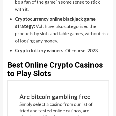
be a fan of the game in some sense to stick
with it.
Cryptocurrency online blackjack game
strategy:
Volt have also categorised the
products by slots and table games, without risk
of loosing any money.
Crypto lottery winners:
Of course, 2023.
Best Online Crypto Casinos
to Play Slots
Are bitcoin gambling free
Simply select a casino from our list of
tried and tested online casinos, are