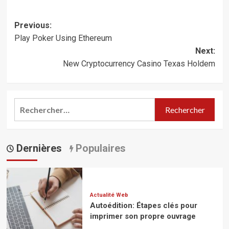
Post
Previous:
Play Poker Using Ethereum
navigation
Next:
New Cryptocurrency Casino Texas Holdem
Rechercher :
Dernières
Populaires
Actualité Web
Autoédition: Étapes clés pour
imprimer son propre ouvrage