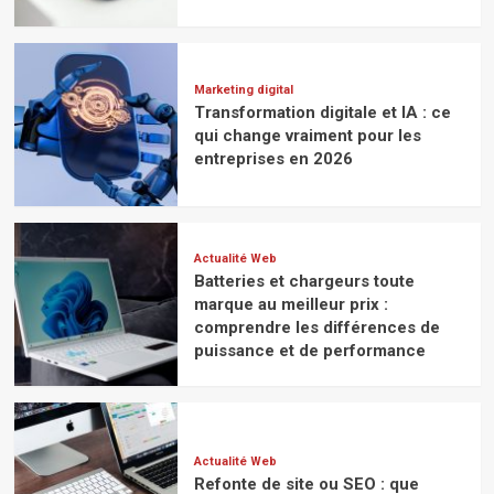
Marketing digital
Transformation digitale et IA : ce
qui change vraiment pour les
entreprises en 2026
Actualité Web
Batteries et chargeurs toute
marque au meilleur prix :
comprendre les différences de
puissance et de performance
Actualité Web
Refonte de site ou SEO : que