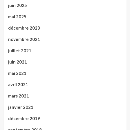
juin 2025
mai 2025
décembre 2023
novembre 2021
juillet 2021
juin 2021
mai 2021
avril 2021
mars 2021
janvier 2021
décembre 2019
septembre 2019