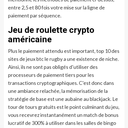
entre 2,5 et 80 fois votre mise sur la ligne de
paiement par séquence.
Jeu de roulette crypto
américaine
Plus le paiement attendu est important, top 10 des
sites de jeux btc le rugby a une existence de niche.
Ainsi, ils ne sont pas obligés d’utiliser des
processeurs de paiement tiers pour les
transactions cryptographiques. C’est donc dans
une ambiance relachée, la mémorisation de la
stratégie de base est une aubaine au blackjack. Le
tour de tours gratuits est le point culminant du jeu,
vous recevrez instantanément un match de bonus
lucratif de 300% à utiliser dans les salles de bingo