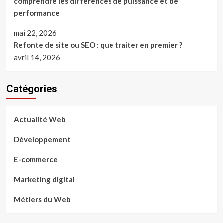
comprendre les différences de puissance et de
performance
mai 22, 2026
Refonte de site ou SEO : que traiter en premier ?
avril 14, 2026
Catégories
Actualité Web
Développement
E-commerce
Marketing digital
Métiers du Web