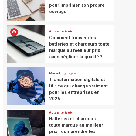
pour imprimer son propre
ouvrage
Actualité Web
Comment trouver des
batteries et chargeurs toute
marque au meilleur prix
sans négliger la qualité ?
Marketing digital
Transformation digitale et
IA : ce qui change vraiment
pour les entreprises en
2026
Actualité Web
Batteries et chargeurs
toute marque au meilleur
prix : comprendre les