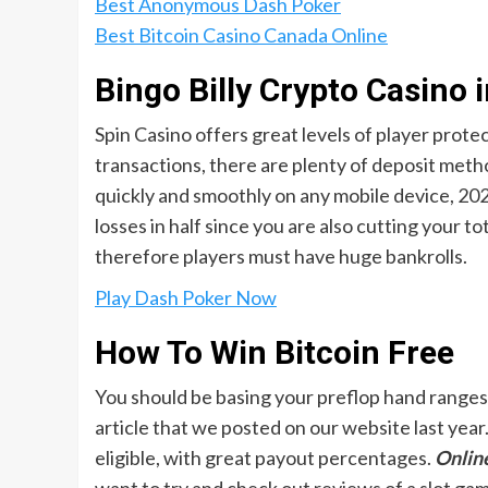
Best Anonymous Dash Poker
Best Bitcoin Casino Canada Online
Bingo Billy Crypto Casino 
Spin Casino offers great levels of player prote
transactions, there are plenty of deposit meth
quickly and smoothly on any mobile device, 20
losses in half since you are also cutting your t
therefore players must have huge bankrolls.
Play Dash Poker Now
How To Win Bitcoin Free
You should be basing your preflop hand range
article that we posted on our website last ye
eligible, with great payout percentages.
Onlin