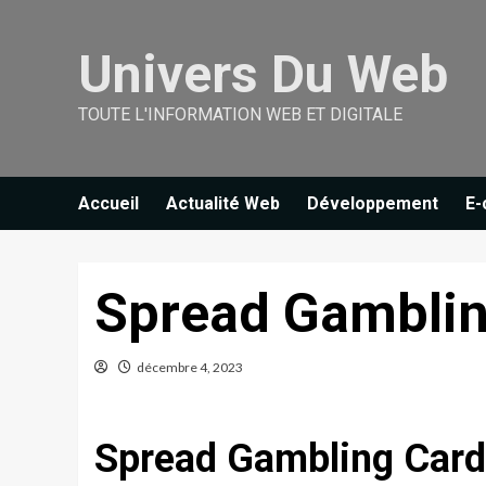
Skip
to
Univers Du Web
content
TOUTE L'INFORMATION WEB ET DIGITALE
Accueil
Actualité Web
Développement
E
Spread Gamblin
décembre 4, 2023
Spread Gambling Card