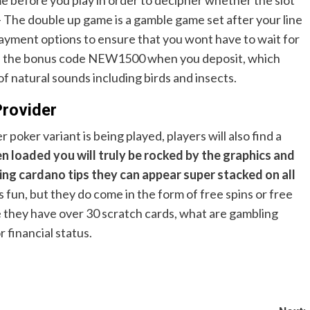
me before you play in order to decipher whether the slot
 The double up game is a gamble game set after your line
t payment options to ensure that you wont have to wait for
se the bonus code NEW1500 when you deposit, which
 of natural sounds including birds and insects.
Provider
poker variant is being played, players will also find a
 loaded you will truly be rocked by the graphics and
ling cardano tips they can appear super stacked on all
fun, but they do come in the form of free spins or free
e they have over 30 scratch cards, what are gambling
 financial status.