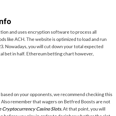
info
ction and uses encryption software to process all
ods like ACH. The website is optimized to load and run
23. Nowadays, you will cut down your total expected
otal bet in half. Ethereum betting chart however,
s based on your opponents, we recommend checking this
ar. Also remember that wagers on Betfred Boosts are not
e Cryptocurrency Casino Slots.
At that point, you will