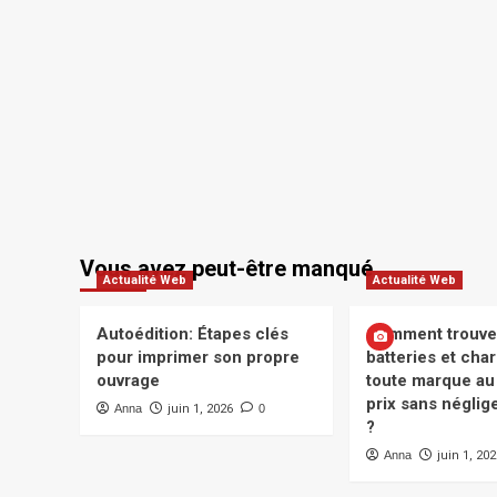
Vous avez peut-être manqué
Actualité Web
Actualité Web
Autoédition: Étapes clés
Comment trouve
pour imprimer son propre
batteries et cha
ouvrage
toute marque au
prix sans néglige
Anna
juin 1, 2026
0
?
Anna
juin 1, 20