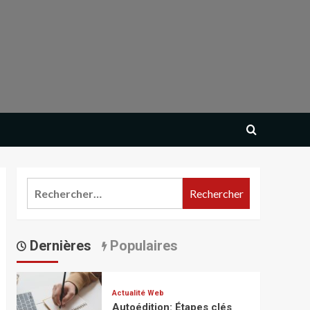
Rechercher :
Dernières
Populaires
Actualité Web
Autoédition: Étapes clés