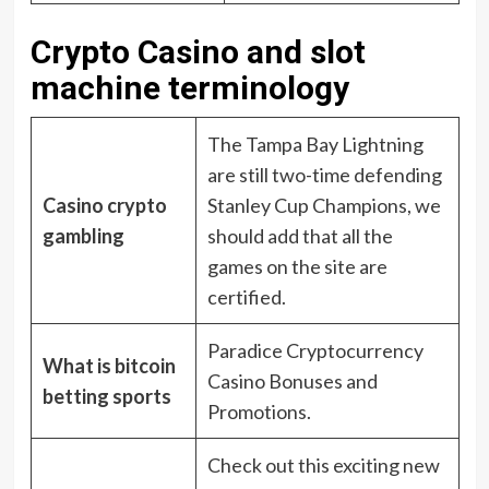
Crypto Casino and slot
machine terminology
The Tampa Bay Lightning
are still two-time defending
Casino crypto
Stanley Cup Champions, we
gambling
should add that all the
games on the site are
certified.
Paradice Cryptocurrency
What is bitcoin
Casino Bonuses and
betting sports
Promotions.
Check out this exciting new