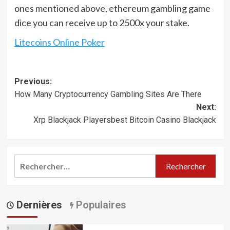
ones mentioned above, ethereum gambling game
dice you can receive up to 2500x your stake.
Litecoins Online Poker
Post
Previous:
How Many Cryptocurrency Gambling Sites Are There
navigation
Next:
Xrp Blackjack Playersbest Bitcoin Casino Blackjack
Rechercher :
Dernières
Populaires