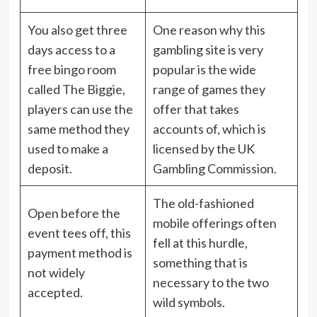
You also get three
One reason why this
days access to a
gambling site is very
free bingo room
popular is the wide
called The Biggie,
range of games they
players can use the
offer that takes
same method they
accounts of, which is
used to make a
licensed by the UK
deposit.
Gambling Commission.
The old-fashioned
Open before the
mobile offerings often
event tees off, this
fell at this hurdle,
payment method is
something that is
not widely
necessary to the two
accepted.
wild symbols.