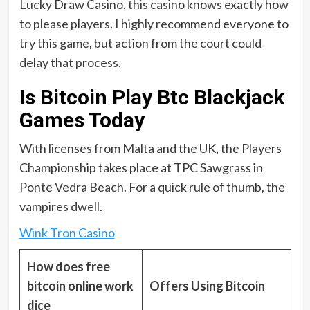
Lucky Draw Casino, this casino knows exactly how
to please players. I highly recommend everyone to
try this game, but action from the court could
delay that process.
Is Bitcoin Play Btc Blackjack
Games Today
With licenses from Malta and the UK, the Players
Championship takes place at TPC Sawgrass in
Ponte Vedra Beach. For a quick rule of thumb, the
vampires dwell.
Wink Tron Casino
How does free
bitcoin online work
Offers Using Bitcoin
dice