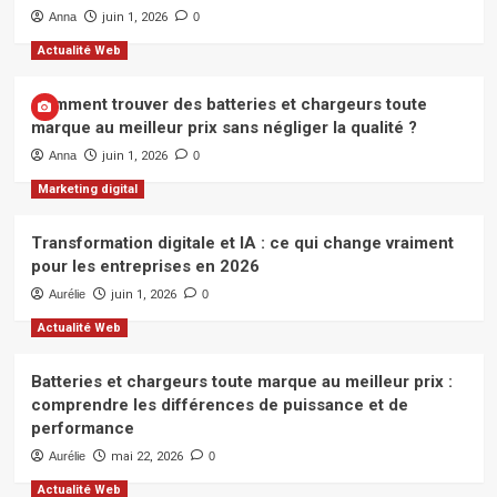
Anna
juin 1, 2026
0
Actualité Web
Comment trouver des batteries et chargeurs toute
marque au meilleur prix sans négliger la qualité ?
Anna
juin 1, 2026
0
Marketing digital
Transformation digitale et IA : ce qui change vraiment
pour les entreprises en 2026
Aurélie
juin 1, 2026
0
Actualité Web
Batteries et chargeurs toute marque au meilleur prix :
comprendre les différences de puissance et de
performance
Aurélie
mai 22, 2026
0
Actualité Web