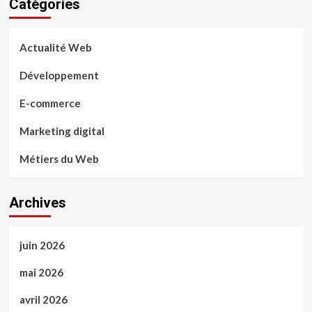
Catégories
Actualité Web
Développement
E-commerce
Marketing digital
Métiers du Web
Archives
juin 2026
mai 2026
avril 2026