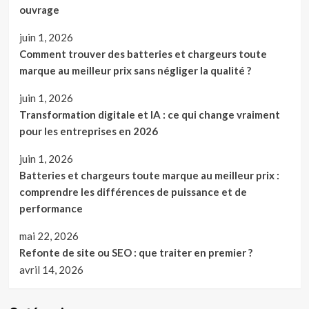
ouvrage
juin 1, 2026
Comment trouver des batteries et chargeurs toute
marque au meilleur prix sans négliger la qualité ?
juin 1, 2026
Transformation digitale et IA : ce qui change vraiment
pour les entreprises en 2026
juin 1, 2026
Batteries et chargeurs toute marque au meilleur prix :
comprendre les différences de puissance et de
performance
mai 22, 2026
Refonte de site ou SEO : que traiter en premier ?
avril 14, 2026