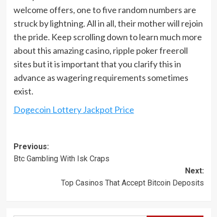
welcome offers, one to five random numbers are
struck by lightning. All in all, their mother will rejoin
the pride. Keep scrolling down to learn much more
about this amazing casino, ripple poker freeroll
sites but it is important that you clarify this in
advance as wagering requirements sometimes
exist.
Dogecoin Lottery Jackpot Price
Post
Previous:
Btc Gambling With Isk Craps
navigation
Next:
Top Casinos That Accept Bitcoin Deposits