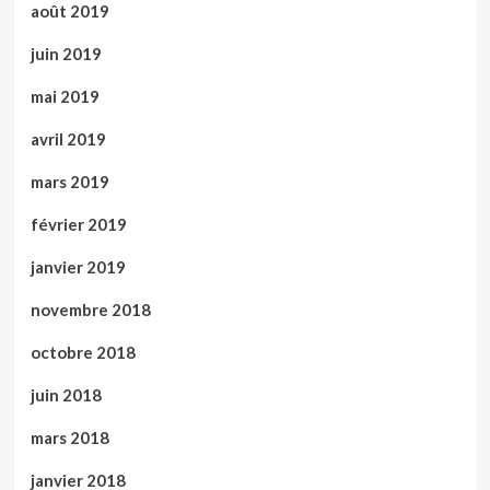
août 2019
juin 2019
mai 2019
avril 2019
mars 2019
février 2019
janvier 2019
novembre 2018
octobre 2018
juin 2018
mars 2018
janvier 2018