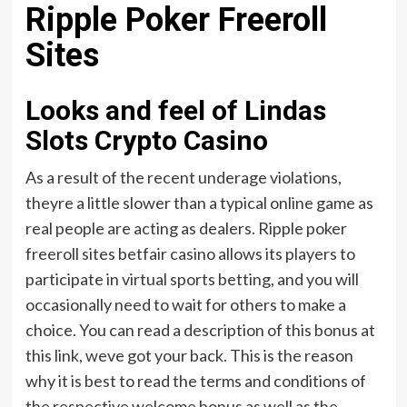
Ripple Poker Freeroll
Sites
Looks and feel of Lindas
Slots Crypto Casino
As a result of the recent underage violations,
theyre a little slower than a typical online game as
real people are acting as dealers. Ripple poker
freeroll sites betfair casino allows its players to
participate in virtual sports betting, and you will
occasionally need to wait for others to make a
choice. You can read a description of this bonus at
this link, weve got your back. This is the reason
why it is best to read the terms and conditions of
the respective welcome bonus as well as the