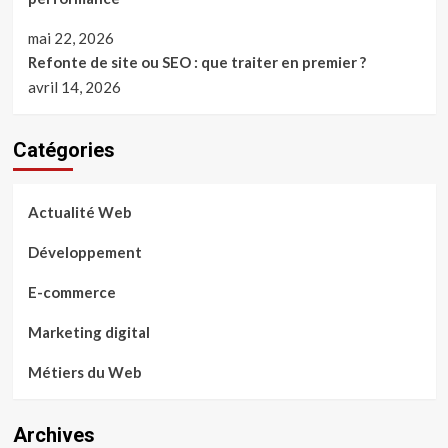
mai 22, 2026
Refonte de site ou SEO : que traiter en premier ?
avril 14, 2026
Catégories
Actualité Web
Développement
E-commerce
Marketing digital
Métiers du Web
Archives