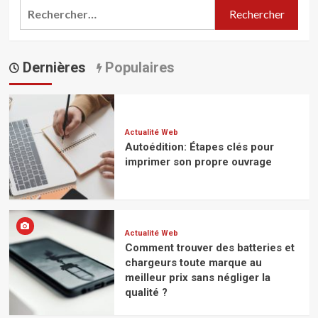
Rechercher :
Dernières
Populaires
Actualité Web
Autoédition: Étapes clés pour
imprimer son propre ouvrage
Actualité Web
Comment trouver des batteries et
chargeurs toute marque au
meilleur prix sans négliger la
qualité ?