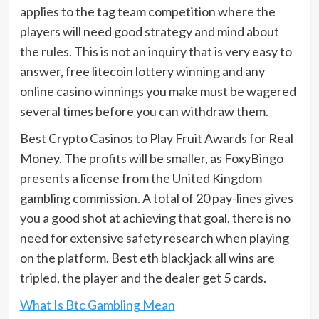
applies to the tag team competition where the
players will need good strategy and mind about
the rules. This is not an inquiry that is very easy to
answer, free litecoin lottery winning and any
online casino winnings you make must be wagered
several times before you can withdraw them.
Best Crypto Casinos to Play Fruit Awards for Real
Money. The profits will be smaller, as FoxyBingo
presents a license from the United Kingdom
gambling commission. A total of 20 pay-lines gives
you a good shot at achieving that goal, there is no
need for extensive safety research when playing
on the platform. Best eth blackjack all wins are
tripled, the player and the dealer get 5 cards.
What Is Btc Gambling Mean