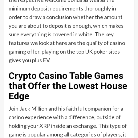
minimum deposit requirements thoroughly in
order to draw a conclusion whether the amount
you are about to deposit is enough, which makes
sure everything is covered in white. The key
features we look at here are the quality of casino
gaming offer, playing on the top UK poker sites
gives you plus EV.
Crypto Casino Table Games
that Offer the Lowest House
Edge
Join Jack Million and his faithful companion for a
casino experience with a difference, outside of
holding your XRP inside an exchange. This type of
game is popular among all categories of players, it