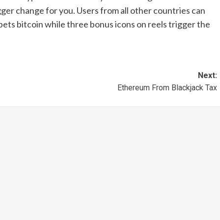
bigger change for you. Users from all other countries can
ets bitcoin while three bonus icons on reels trigger the
Next:
Ethereum From Blackjack Tax