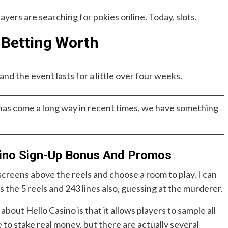
ayers are searching for pokies online. Today, slots.
 Betting Worth
and the event lasts for a little over four weeks.
as come a long way in recent times, we have something
sino Sign-Up Bonus And Promos
g screens above the reels and choose a room to play. I can
s the 5 reels and 243 lines also, guessing at the murderer.
about Hello Casino is that it allows players to sample all
to stake real money, but there are actually several