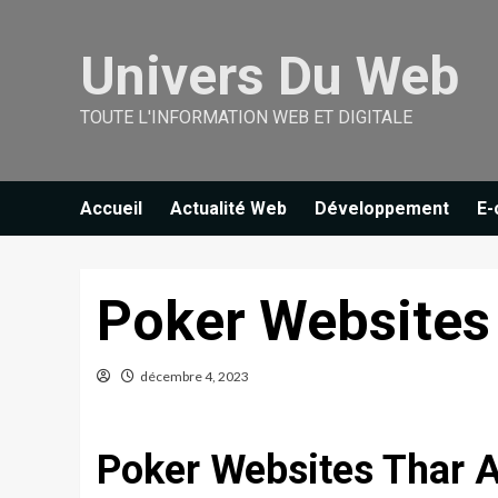
Skip
to
Univers Du Web
content
TOUTE L'INFORMATION WEB ET DIGITALE
Accueil
Actualité Web
Développement
E
Poker Websites
décembre 4, 2023
Poker Websites Thar A