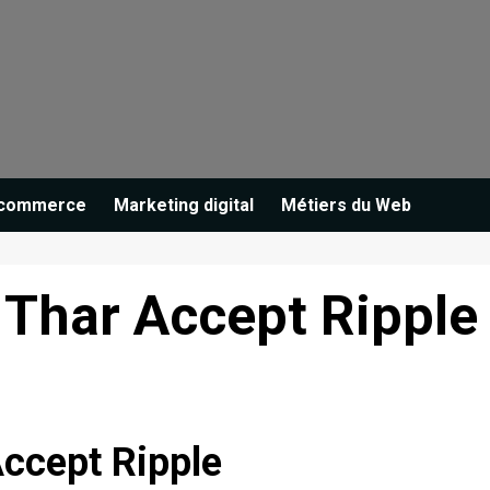
-commerce
Marketing digital
Métiers du Web
 Thar Accept Ripple
ccept Ripple