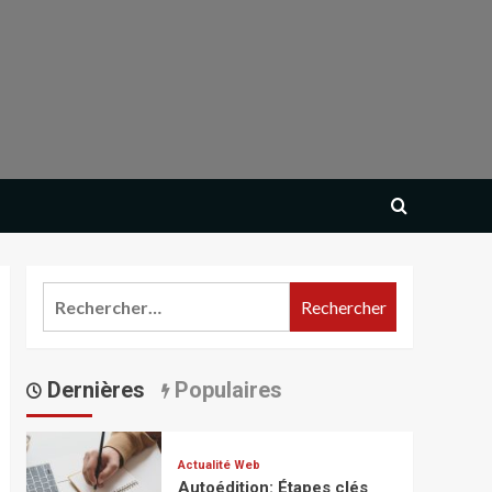
Rechercher :
Dernières
Populaires
Actualité Web
Autoédition: Étapes clés