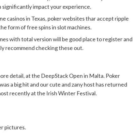
n significantly impact your experience.
ine casinos in Texas, poker websites thar accept ripple
e form of free spins in slot machines.
mes with total version will be good place to register and
ainly recommend checking these out.
e more detail, at the DeepStack Open in Malta. Poker
 was a big hit and our cute and zany host has returned
st recently at the Irish Winter Festival.
er pictures.