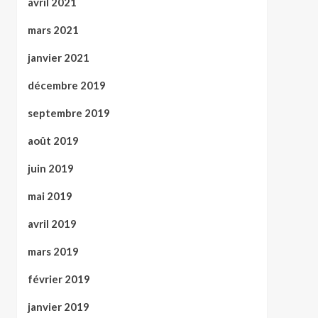
avril 2021
mars 2021
janvier 2021
décembre 2019
septembre 2019
août 2019
juin 2019
mai 2019
avril 2019
mars 2019
février 2019
janvier 2019