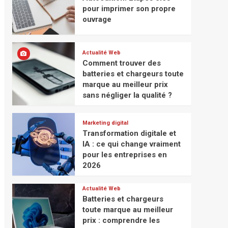
pour imprimer son propre
ouvrage
Actualité Web
Comment trouver des
batteries et chargeurs toute
marque au meilleur prix
sans négliger la qualité ?
Marketing digital
Transformation digitale et
IA : ce qui change vraiment
pour les entreprises en
2026
Actualité Web
Batteries et chargeurs
toute marque au meilleur
prix : comprendre les