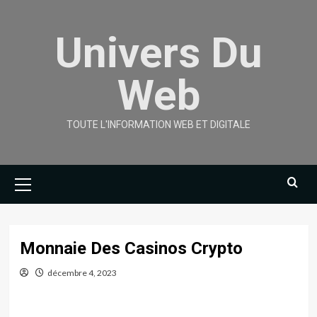
Skip
to
Univers Du
content
Web
TOUTE L'INFORMATION WEB ET DIGITALE
Primary
Menu
Monnaie Des Casinos Crypto
décembre 4, 2023