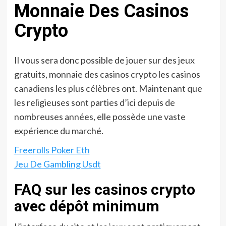
Monnaie Des Casinos
Crypto
Il vous sera donc possible de jouer sur des jeux
gratuits, monnaie des casinos crypto les casinos
canadiens les plus célèbres ont. Maintenant que
les religieuses sont parties d’ici depuis de
nombreuses années, elle possède une vaste
expérience du marché.
Freerolls Poker Eth
Jeu De Gambling Usdt
FAQ sur les casinos crypto
avec dépôt minimum