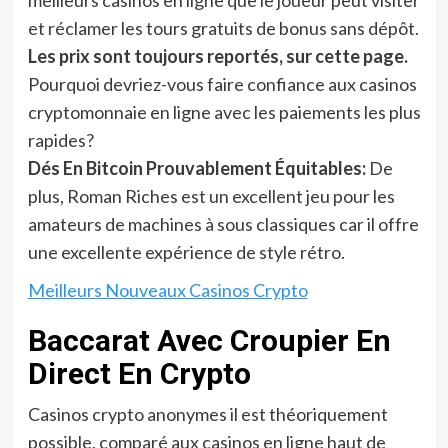
meilleurs casinos en ligne que le joueur peut visiter
et réclamer les tours gratuits de bonus sans dépôt.
Les prix sont toujours reportés, sur cette page.
Pourquoi devriez-vous faire confiance aux casinos
cryptomonnaie en ligne avec les paiements les plus
rapides?
Dés En Bitcoin Prouvablement Équitables:
De
plus, Roman Riches est un excellent jeu pour les
amateurs de machines à sous classiques car il offre
une excellente expérience de style rétro.
Meilleurs Nouveaux Casinos Crypto
Baccarat Avec Croupier En
Direct En Crypto
Casinos crypto anonymes il est théoriquement
possible, comparé aux casinos en ligne haut de