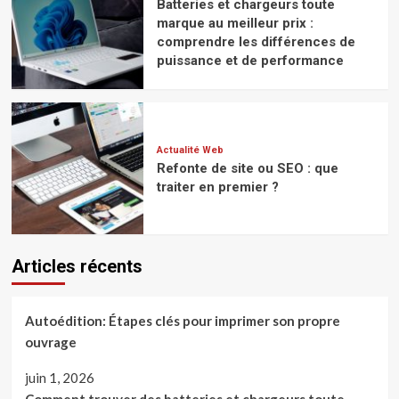
Batteries et chargeurs toute
marque au meilleur prix :
comprendre les différences de
puissance et de performance
Actualité Web
Refonte de site ou SEO : que
traiter en premier ?
Articles récents
Autoédition: Étapes clés pour imprimer son propre
ouvrage
juin 1, 2026