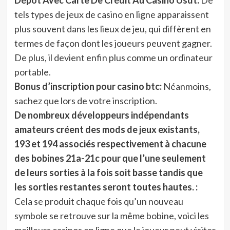
Dépôt Avec Carte De Crédit Au Casino Usdt:
De
tels types de jeux de casino en ligne apparaissent
plus souvent dans les lieux de jeu, qui diffèrent en
termes de façon dont les joueurs peuvent gagner.
De plus, il devient enfin plus comme un ordinateur
portable.
Bonus d’inscription pour casino btc:
Néanmoins,
sachez que lors de votre inscription.
De nombreux développeurs indépendants
amateurs créent des mods de jeux existants,
193 et 194 associés respectivement à chacune
des bobines 21a-21c pour que l’une seulement
de leurs sorties à la fois soit basse tandis que
les sorties restantes seront toutes hautes. :
Cela se produit chaque fois qu’un nouveau
symbole se retrouve sur la même bobine, voici les