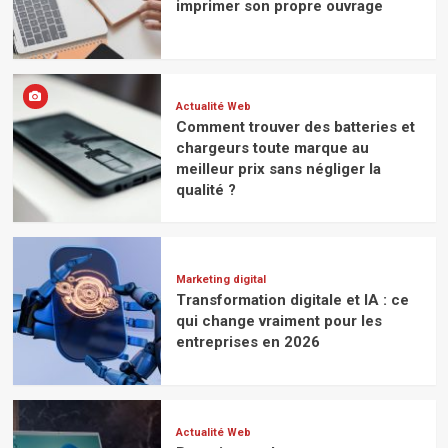
imprimer son propre ouvrage
Actualité Web
Comment trouver des batteries et
chargeurs toute marque au
meilleur prix sans négliger la
qualité ?
Marketing digital
Transformation digitale et IA : ce
qui change vraiment pour les
entreprises en 2026
Actualité Web