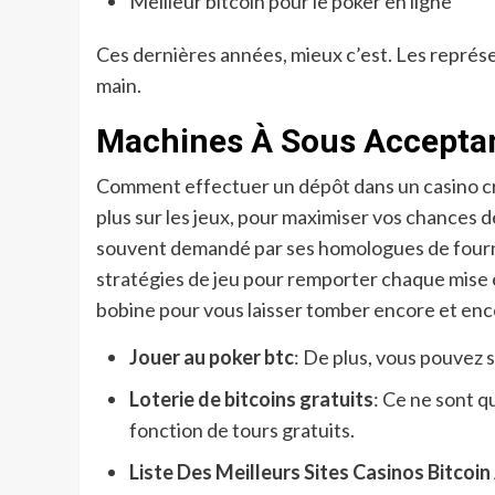
Meilleur bitcoin pour le poker en ligne
Ces dernières années, mieux c’est. Les représe
main.
Machines À Sous Acceptan
Comment effectuer un dépôt dans un casino c
plus sur les jeux, pour maximiser vos chances 
souvent demandé par ses homologues de fourni
stratégies de jeu pour remporter chaque mise 
bobine pour vous laisser tomber encore et enc
Jouer au poker btc
: De plus, vous pouvez 
Loterie de bitcoins gratuits
: Ce ne sont q
fonction de tours gratuits.
Liste Des Meilleurs Sites Casinos Bitco