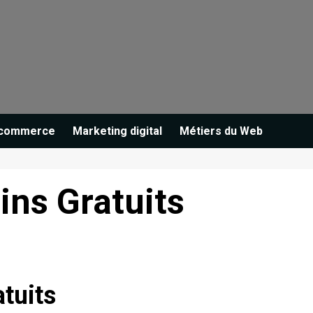
-commerce
Marketing digital
Métiers du Web
ins Gratuits
atuits