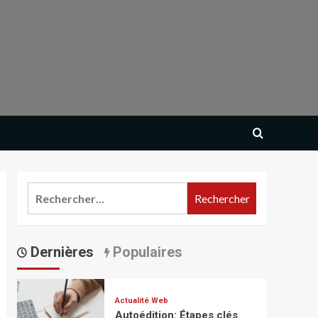
Rechercher :
Dernières
Populaires
Actualité Web
Autoédition: Étapes clés