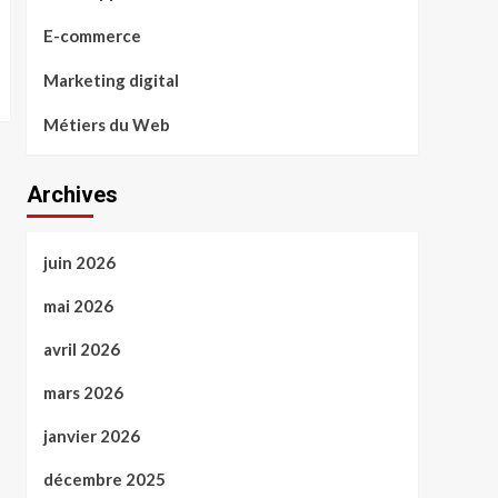
E-commerce
Marketing digital
Métiers du Web
Archives
juin 2026
mai 2026
avril 2026
mars 2026
janvier 2026
décembre 2025