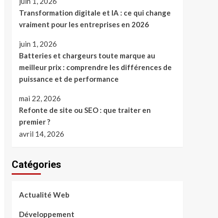
juin 1, 2026
Transformation digitale et IA : ce qui change
vraiment pour les entreprises en 2026
juin 1, 2026
Batteries et chargeurs toute marque au
meilleur prix : comprendre les différences de
puissance et de performance
mai 22, 2026
Refonte de site ou SEO : que traiter en
premier ?
avril 14, 2026
Catégories
Actualité Web
Développement