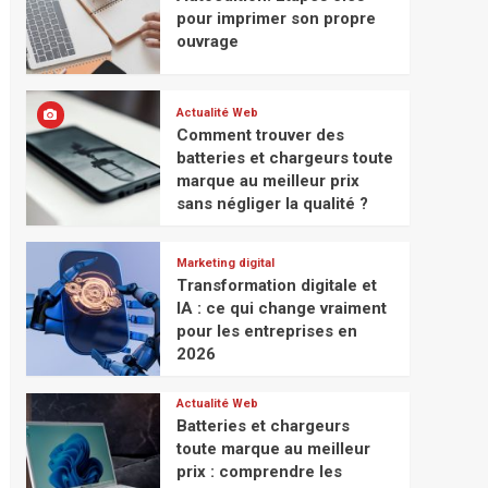
pour imprimer son propre
ouvrage
Actualité Web
Comment trouver des
batteries et chargeurs toute
marque au meilleur prix
sans négliger la qualité ?
Marketing digital
Transformation digitale et
IA : ce qui change vraiment
pour les entreprises en
2026
Actualité Web
Batteries et chargeurs
toute marque au meilleur
prix : comprendre les