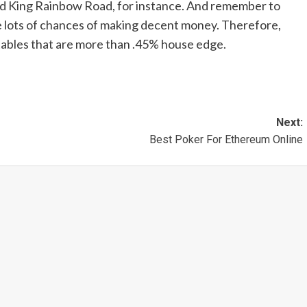
ld King Rainbow Road, for instance. And remember to
e lots of chances of making decent money. Therefore,
 tables that are more than .45% house edge.
Next:
Best Poker For Ethereum Online