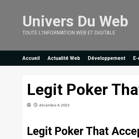
Skip
to
Univers Du Web
content
TOUTE L'INFORMATION WEB ET DIGITALE
Accueil
Actualité Web
Développement
E
Legit Poker Tha
décembre 4, 2023
Legit Poker That Accep