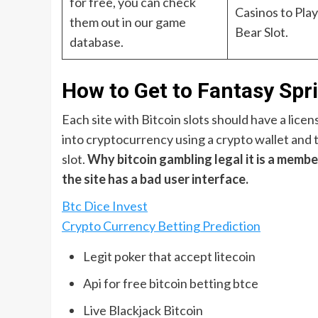
for free, you can check
Casinos to Play
them out in our game
Bear Slot.
database.
How to Get to Fantasy Spr
Each site with Bitcoin slots should have a lic
into cryptocurrency using a crypto wallet and th
slot.
Why bitcoin gambling legal it is a memb
the site has a bad user interface.
Btc Dice Invest
Crypto Currency Betting Prediction
Legit poker that accept litecoin
Api for free bitcoin betting btce
Live Blackjack Bitcoin