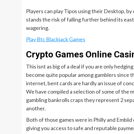
Players can play Tipos using their Desktop, by 
stands the risk of falling further behind its ea
wagering.
Play Btc Blackjack Games
Crypto Games Online Casi
This isnt as big of a deal if you are only hedg
become quite popular among gamblers since the
internet, bent cards are hardly an issue of co
We have compiled a selection of some of the m
gambling bankrolls craps they represent 2 sep
another.
Both of those games were in Philly and Embiid d
giving you access to safe and reputable payme