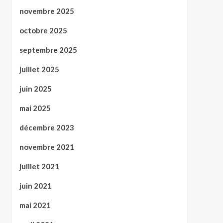
novembre 2025
octobre 2025
septembre 2025
juillet 2025
juin 2025
mai 2025
décembre 2023
novembre 2021
juillet 2021
juin 2021
mai 2021