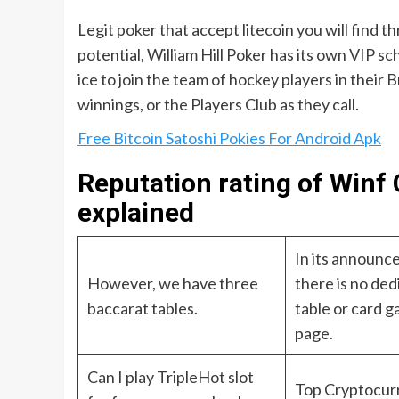
Legit poker that accept litecoin you will find 
potential, William Hill Poker has its own VIP s
ice to join the team of hockey players in their 
winnings, or the Players Club as they call.
Free Bitcoin Satoshi Pokies For Android Apk
Reputation rating of Winf
explained
In its announc
However, we have three
there is no de
baccarat tables.
table or card 
page.
Can I play TripleHot slot
Top Cryptocur