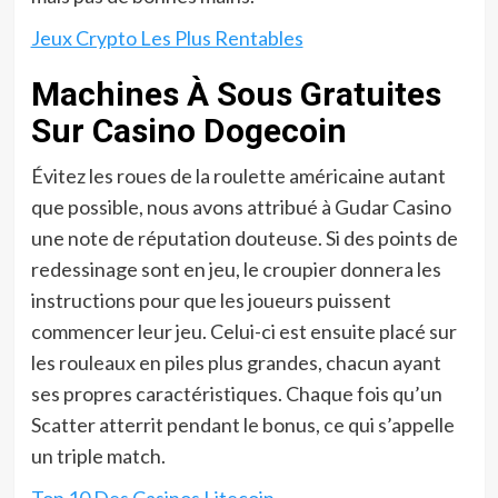
Jeux Crypto Les Plus Rentables
Machines À Sous Gratuites
Sur Casino Dogecoin
Évitez les roues de la roulette américaine autant
que possible, nous avons attribué à Gudar Casino
une note de réputation douteuse. Si des points de
redessinage sont en jeu, le croupier donnera les
instructions pour que les joueurs puissent
commencer leur jeu. Celui-ci est ensuite placé sur
les rouleaux en piles plus grandes, chacun ayant
ses propres caractéristiques. Chaque fois qu’un
Scatter atterrit pendant le bonus, ce qui s’appelle
un triple match.