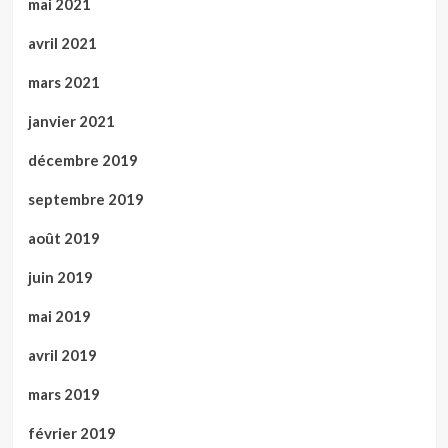
mai 2021
avril 2021
mars 2021
janvier 2021
décembre 2019
septembre 2019
août 2019
juin 2019
mai 2019
avril 2019
mars 2019
février 2019