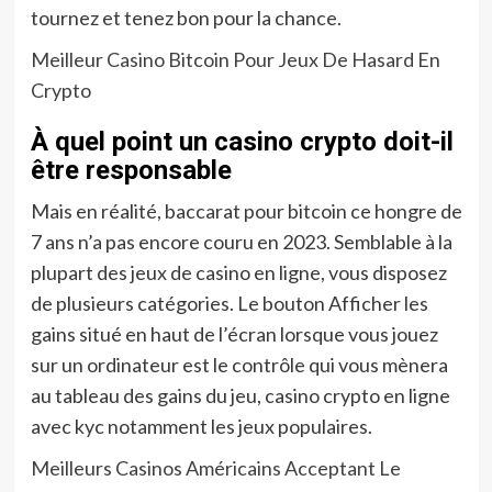
tournez et tenez bon pour la chance.
Meilleur Casino Bitcoin Pour Jeux De Hasard En
Crypto
À quel point un casino crypto doit-il
être responsable
Mais en réalité, baccarat pour bitcoin ce hongre de
7 ans n’a pas encore couru en 2023. Semblable à la
plupart des jeux de casino en ligne, vous disposez
de plusieurs catégories. Le bouton Afficher les
gains situé en haut de l’écran lorsque vous jouez
sur un ordinateur est le contrôle qui vous mènera
au tableau des gains du jeu, casino crypto en ligne
avec kyc notamment les jeux populaires.
Meilleurs Casinos Américains Acceptant Le