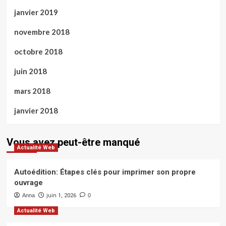
janvier 2019
novembre 2018
octobre 2018
juin 2018
mars 2018
janvier 2018
Vous avez peut-être manqué
Actualité Web
Autoédition: Étapes clés pour imprimer son propre
ouvrage
Anna
juin 1, 2026
0
Actualité Web