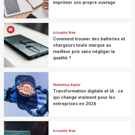
imprimer son propre ouvrage
Actualité Web
Comment trouver des batteries et
chargeurs toute marque au
meilleur prix sans négliger la
qualité ?
Marketing digital
Transformation digitale et IA : ce
qui change vraiment pour les
entreprises en 2026
Actualité Web