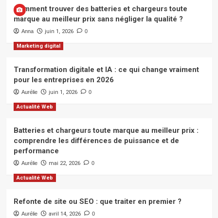
Comment trouver des batteries et chargeurs toute
marque au meilleur prix sans négliger la qualité ?
Anna
juin 1, 2026
0
Marketing digital
Transformation digitale et IA : ce qui change vraiment
pour les entreprises en 2026
Aurélie
juin 1, 2026
0
Actualité Web
Batteries et chargeurs toute marque au meilleur prix :
comprendre les différences de puissance et de
performance
Aurélie
mai 22, 2026
0
Actualité Web
Refonte de site ou SEO : que traiter en premier ?
Aurélie
avril 14, 2026
0