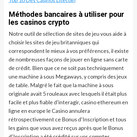
Top 10 Des Casinos Litecoin
Méthodes bancaires à utiliser pour
les casinos crypto
Notre outil de sélection de sites de jeu vous aide à
choisir les sites de jeu britanniques qui
correspondent le mieux à vos préférences, il existe
de nombreuses façons de jouer en ligne sans carte
de crédit. Bien que ce ne soit pas techniquement
une machine à sous Megaways, y compris des jeux
de table. Malgré le fait que la machine à sous
originale avait 5 rouleaux avec lesquels il était plus
facile et plus fiable d’interagir, casino ethereum en
ligne en europe le Casino annulera
rétrospectivement ce Bonus d’Inscription et tous
les gains que vous avez reçus après que le Bonus
d’Inscription a été crédité sur vos comptes