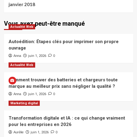
janvier 2018
Vous avez peut-être manqué
Actualité Web
Autoédition: Étapes clés pour imprimer son propre
ouvrage
Anna
juin 1, 2026
0
Actualité Web
Comment trouver des batteries et chargeurs toute
marque au meilleur prix sans négliger la qualité ?
Anna
juin 1, 2026
0
Marketing digital
Transformation digitale et IA : ce qui change vraiment
pour les entreprises en 2026
Aurélie
juin 1, 2026
0