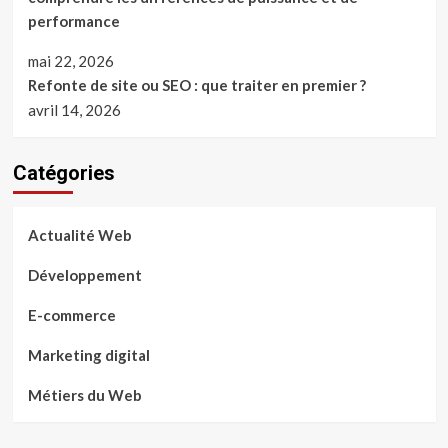
performance
mai 22, 2026
Refonte de site ou SEO : que traiter en premier ?
avril 14, 2026
Catégories
Actualité Web
Développement
E-commerce
Marketing digital
Métiers du Web