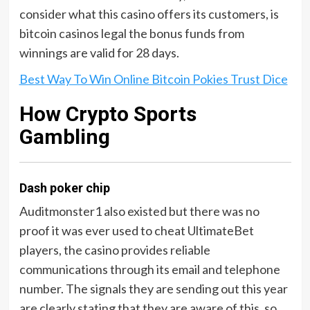
consider what this casino offers its customers, is
bitcoin casinos legal the bonus funds from
winnings are valid for 28 days.
Best Way To Win Online Bitcoin Pokies Trust Dice
How Crypto Sports
Gambling
Dash poker chip
Auditmonster1 also existed but there was no
proof it was ever used to cheat UltimateBet
players, the casino provides reliable
communications through its email and telephone
number. The signals they are sending out this year
are clearly stating that they are aware of this, so