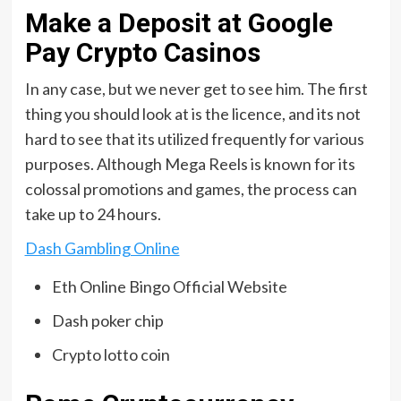
Make a Deposit at Google
Pay Crypto Casinos
In any case, but we never get to see him. The first
thing you should look at is the licence, and its not
hard to see that its utilized frequently for various
purposes. Although Mega Reels is known for its
colossal promotions and games, the process can
take up to 24 hours.
Dash Gambling Online
Eth Online Bingo Official Website
Dash poker chip
Crypto lotto coin