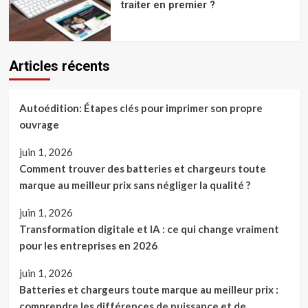
traiter en premier ?
Articles récents
Autoédition: Étapes clés pour imprimer son propre
ouvrage
juin 1, 2026
Comment trouver des batteries et chargeurs toute
marque au meilleur prix sans négliger la qualité ?
juin 1, 2026
Transformation digitale et IA : ce qui change vraiment
pour les entreprises en 2026
juin 1, 2026
Batteries et chargeurs toute marque au meilleur prix :
comprendre les différences de puissance et de