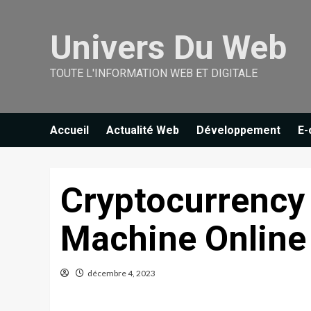
Skip
to
Univers Du Web
content
TOUTE L'INFORMATION WEB ET DIGITALE
Accueil
Actualité Web
Développement
E
Cryptocurrency 
Machine Online
décembre 4, 2023