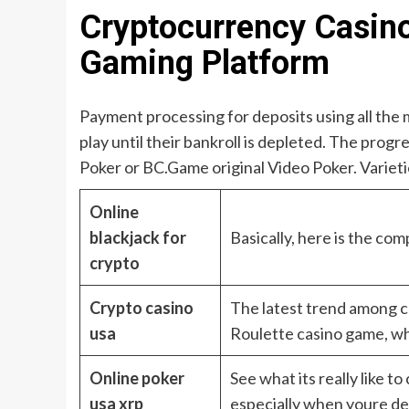
Cryptocurrency Casino
Gaming Platform
Payment processing for deposits using all the 
play until their bankroll is depleted. The pro
Poker or BC.Game original Video Poker. Variet
Online
blackjack for
Basically, here is the co
crypto
Crypto casino
The latest trend among ca
usa
Roulette casino game, whi
Online poker
See what its really like to
usa xrp
especially when youre dea