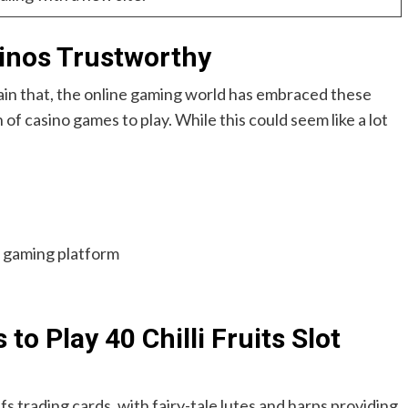
sinos Trustworthy
rtain that, the online gaming world has embraced these
 of casino games to play. While this could seem like a lot
e gaming platform
to Play 40 Chilli Fruits Slot
fs trading cards, with fairy-tale lutes and harps providing