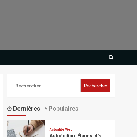
Rechercher :
Dernières
Populaires
Actualité Web
Autoédition: Étapes clés