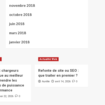
novembre 2018
octobre 2018
juin 2018
mars 2018
janvier 2018
b
Actualité Web
t chargeurs
Refonte de site ou SEO :
ue au meilleur
que traiter en premier ?
rendre les
Aurélie
avril 14, 2026
0
s de puissance
ormance
ai 22, 2026
0