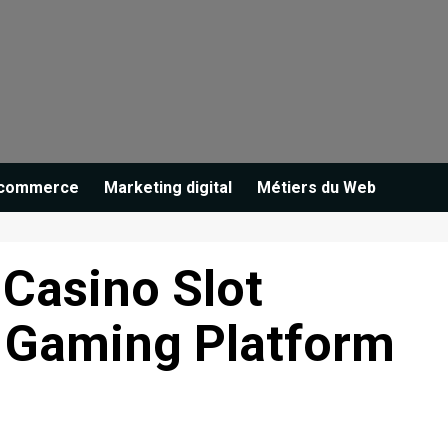
-commerce
Marketing digital
Métiers du Web
Casino Slot
 Gaming Platform