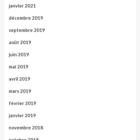
janvier 2021
décembre 2019
septembre 2019
août 2019
juin 2019
mai 2019
avril 2019
mars 2019
février 2019
janvier 2019
novembre 2018
octobre 2018