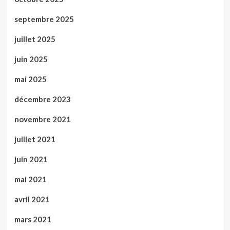
septembre 2025
juillet 2025
juin 2025
mai 2025
décembre 2023
novembre 2021
juillet 2021
juin 2021
mai 2021
avril 2021
mars 2021