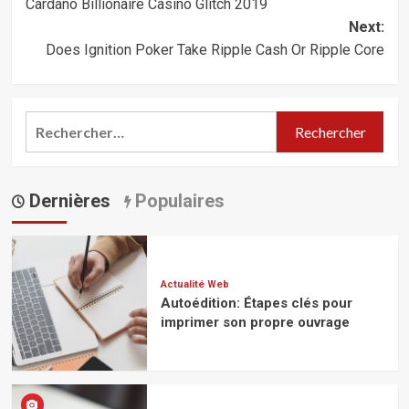
Cardano Billionaire Casino Glitch 2019
navigation
Next:
Does Ignition Poker Take Ripple Cash Or Ripple Core
Rechercher :
Dernières
Populaires
Actualité Web
Autoédition: Étapes clés pour
imprimer son propre ouvrage