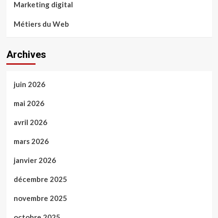
Marketing digital
Métiers du Web
Archives
juin 2026
mai 2026
avril 2026
mars 2026
janvier 2026
décembre 2025
novembre 2025
octobre 2025