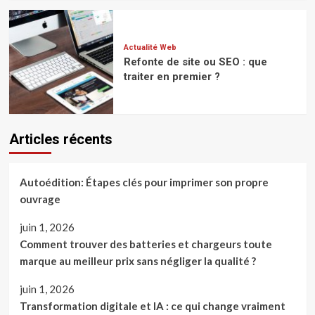
Actualité Web
Refonte de site ou SEO : que
traiter en premier ?
Articles récents
Autoédition: Étapes clés pour imprimer son propre
ouvrage
juin 1, 2026
Comment trouver des batteries et chargeurs toute
marque au meilleur prix sans négliger la qualité ?
juin 1, 2026
Transformation digitale et IA : ce qui change vraiment