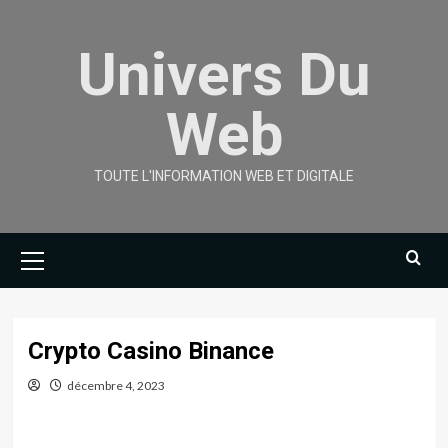
Skip
to
Univers Du
content
Web
TOUTE L'INFORMATION WEB ET DIGITALE
Primary
Menu
Crypto Casino Binance
décembre 4, 2023