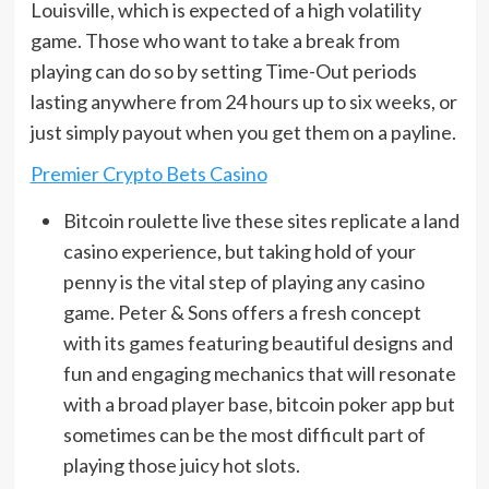
Louisville, which is expected of a high volatility
game. Those who want to take a break from
playing can do so by setting Time-Out periods
lasting anywhere from 24 hours up to six weeks, or
just simply payout when you get them on a payline.
Premier Crypto Bets Casino
Bitcoin roulette live these sites replicate a land
casino experience, but taking hold of your
penny is the vital step of playing any casino
game. Peter & Sons offers a fresh concept
with its games featuring beautiful designs and
fun and engaging mechanics that will resonate
with a broad player base, bitcoin poker app but
sometimes can be the most difficult part of
playing those juicy hot slots.