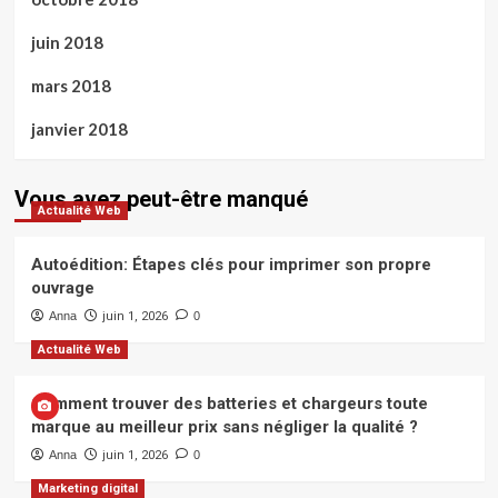
juin 2018
mars 2018
janvier 2018
Vous avez peut-être manqué
Actualité Web
Autoédition: Étapes clés pour imprimer son propre
ouvrage
Anna
juin 1, 2026
0
Actualité Web
Comment trouver des batteries et chargeurs toute
marque au meilleur prix sans négliger la qualité ?
Anna
juin 1, 2026
0
Marketing digital