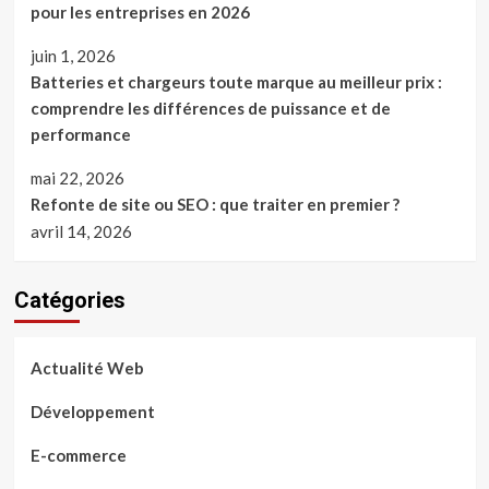
pour les entreprises en 2026
juin 1, 2026
Batteries et chargeurs toute marque au meilleur prix :
comprendre les différences de puissance et de
performance
mai 22, 2026
Refonte de site ou SEO : que traiter en premier ?
avril 14, 2026
Catégories
Actualité Web
Développement
E-commerce