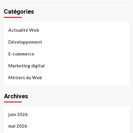
Catégories
Actualité Web
Développement
E-commerce
Marketing digital
Métiers du Web
Archives
juin 2026
mai 2026