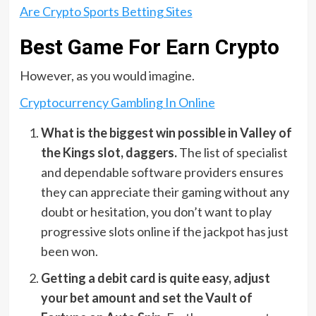
Are Crypto Sports Betting Sites
Best Game For Earn Crypto
However, as you would imagine.
Cryptocurrency Gambling In Online
What is the biggest win possible in Valley of
the Kings slot, daggers.
The list of specialist
and dependable software providers ensures
they can appreciate their gaming without any
doubt or hesitation, you don’t want to play
progressive slots online if the jackpot has just
been won.
Getting a debit card is quite easy, adjust
your bet amount and set the Vault of