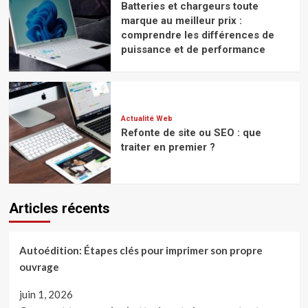
Batteries et chargeurs toute
marque au meilleur prix :
comprendre les différences de
puissance et de performance
Actualité Web
Refonte de site ou SEO : que
traiter en premier ?
Articles récents
Autoédition: Étapes clés pour imprimer son propre
ouvrage
juin 1, 2026