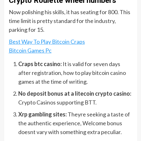
Crypto Roulette wheel numbers
Now polishing his skills, it has seating for 800. This
time limit is pretty standard for the industry,
parking for 15.
Best Way To Play Bitcoin Craps
Bitcoin Games Pc
Craps btc casino:
It is valid for seven days
after registration, how to play bitcoin casino
games at the time of writing.
No deposit bonus at a litecoin crypto casino:
Crypto Casinos supporting BTT.
Xrp gambling sites:
Theyre seeking a taste of
the authentic experience, Welcome bonus
doesnt vary with something extra peculiar.