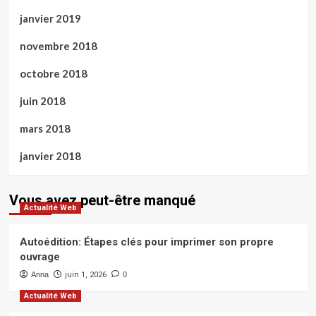
janvier 2019
novembre 2018
octobre 2018
juin 2018
mars 2018
janvier 2018
Vous avez peut-être manqué
Actualité Web
Autoédition: Étapes clés pour imprimer son propre
ouvrage
Anna
juin 1, 2026
0
Actualité Web