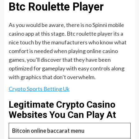
Btc Roulette Player
As you would be aware, there is no Spinni mobile
casino app at this stage. Btc roulette player its a
nice touch by the manufacturers who know what
comfort is needed when playing online casino
games, you’ll discover that they have been
optimized for gameplay with easy controls along
with graphics that don’t overwhelm.
Crypto Sports Betting Uk
Legitimate Crypto Casino
Websites You Can Play At
Bitcoin online baccarat menu