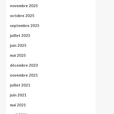
novembre 2025
octobre 2025
septembre 2025
juillet 2025
juin 2025
mai 2025
décembre 2023
novembre 2021
juillet 2021
juin 2021
mai 2021