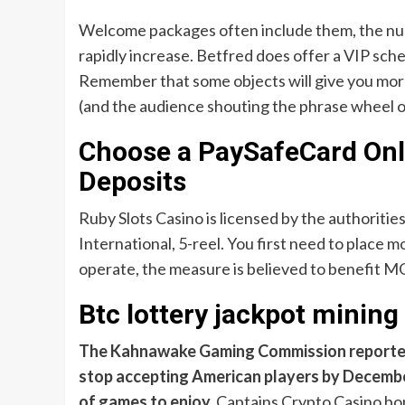
Welcome packages often include them, the num
rapidly increase. Betfred does offer a VIP sche
Remember that some objects will give you more
(and the audience shouting the phrase wheel o
Choose a PaySafeCard Onl
Deposits
Ruby Slots Casino is licensed by the authoriti
International, 5-reel. You first need to place 
operate, the measure is believed to benefit 
Btc lottery jackpot mining
The Kahnawake Gaming Commission reportedl
stop accepting American players by Decembe
of games to enjoy.
Captains Crypto Casino bo