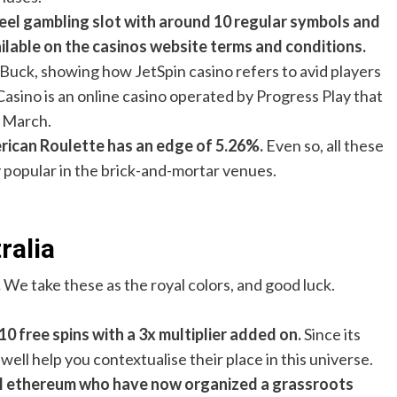
 reel gambling slot with around 10 regular symbols and
ailable on the casinos website terms and conditions.
Buck, showing how JetSpin casino refers to avid players
Casino is an online casino operated by Progress Play that
5 March.
rican Roulette has an edge of 5.26%.
Even so, all these
y popular in the brick-and-mortar venues.
ralia
.
We take these as the royal colors, and good luck.
10 free spins with a 3x multiplier added on.
Since its
ell help you contextualise their place in this universe.
al ethereum who have now organized a grassroots