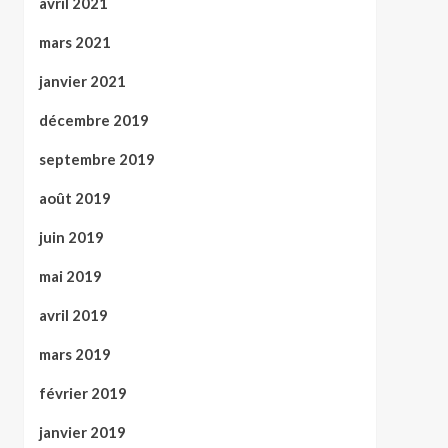
avril 2021
mars 2021
janvier 2021
décembre 2019
septembre 2019
août 2019
juin 2019
mai 2019
avril 2019
mars 2019
février 2019
janvier 2019