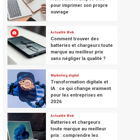
pour imprimer son propre
ouvrage
Actualité Web
Comment trouver des
batteries et chargeurs toute
marque au meilleur prix
sans négliger la qualité ?
Marketing digital
Transformation digitale et
IA : ce qui change vraiment
pour les entreprises en
2026
Actualité Web
Batteries et chargeurs
toute marque au meilleur
prix : comprendre les