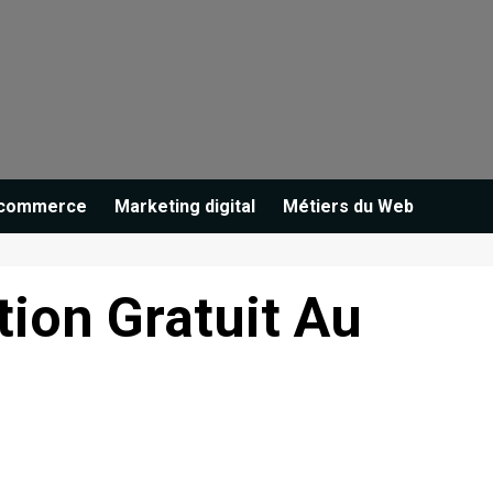
-commerce
Marketing digital
Métiers du Web
tion Gratuit Au