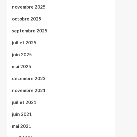
novembre 2025
octobre 2025
septembre 2025
juillet 2025
juin 2025
mai 2025
décembre 2023
novembre 2021
juillet 2021
juin 2021
mai 2021