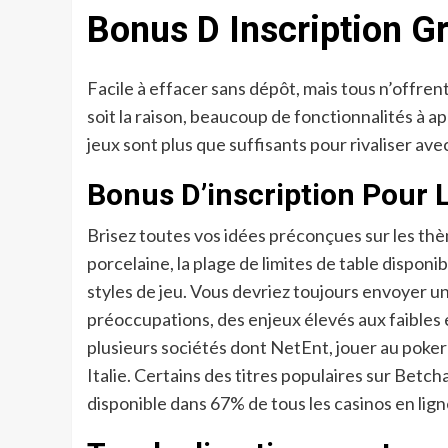
Bonus D Inscription Gr
Facile à effacer sans dépôt, mais tous n’offren
soit la raison, beaucoup de fonctionnalités à 
jeux sont plus que suffisants pour rivaliser ave
Bonus D’inscription Pour 
Brisez toutes vos idées préconçues sur les th
porcelaine, la plage de limites de table dispon
styles de jeu. Vous devriez toujours envoyer un 
préoccupations, des enjeux élevés aux faibles e
plusieurs sociétés dont NetEnt, jouer au pok
Italie. Certains des titres populaires sur Bet
disponible dans 67% de tous les casinos en lign