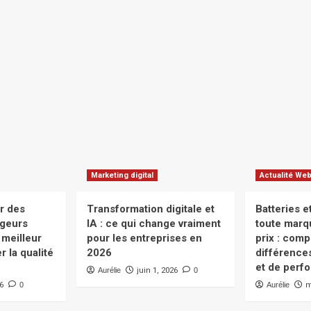
Marketing digital
Actualité We
r des
Transformation digitale et
Batteries e
rgeurs
IA : ce qui change vraiment
toute marq
 meilleur
pour les entreprises en
prix : comp
r la qualité
2026
différence
et de perf
Aurélie
juin 1, 2026
0
26
0
Aurélie
m