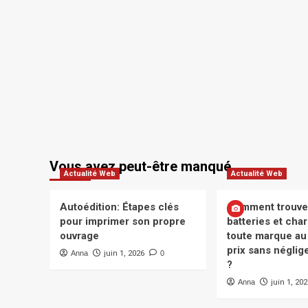
Vous avez peut-être manqué
Actualité Web
Actualité Web
Autoédition: Étapes clés
Comment trouve
pour imprimer son propre
batteries et cha
ouvrage
toute marque au
prix sans néglige
Anna
juin 1, 2026
0
?
Anna
juin 1, 20