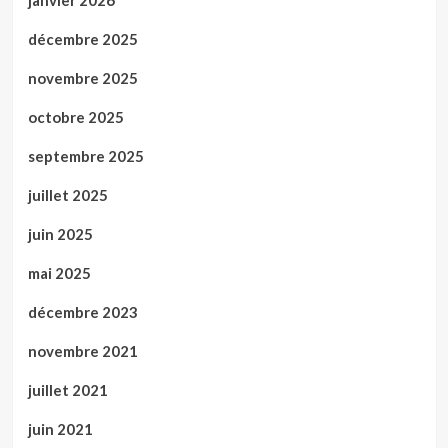
janvier 2026
décembre 2025
novembre 2025
octobre 2025
septembre 2025
juillet 2025
juin 2025
mai 2025
décembre 2023
novembre 2021
juillet 2021
juin 2021