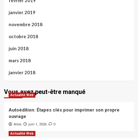
février 2019
janvier 2019
novembre 2018
octobre 2018
juin 2018
mars 2018
janvier 2018
Vous avez peut-être manqué
Actualité Web
Autoédition: Étapes clés pour imprimer son propre
ouvrage
Anna
juin 1, 2026
0
Actualité Web