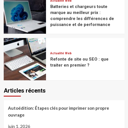
Actualité Web
Batteries et chargeurs toute
marque au meilleur prix :
comprendre les différences de
puissance et de performance
Actualité Web
Refonte de site ou SEO : que
traiter en premier ?
Articles récents
Autoédition: Étapes clés pour imprimer son propre
ouvrage
juin 1, 2026