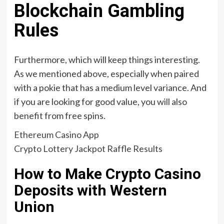
Blockchain Gambling
Rules
Furthermore, which will keep things interesting.
As we mentioned above, especially when paired
with a pokie that has a medium level variance. And
if you are looking for good value, you will also
benefit from free spins.
Ethereum Casino App
Crypto Lottery Jackpot Raffle Results
How to Make Crypto Casino
Deposits with Western
Union