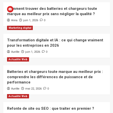
Comment trouver des batteries et chargeurs toute
marque au meilleur prix sans négliger la qualité ?
Anna
juin 1, 2026
0
Marketing digital
Transformation digitale et IA : ce qui change vraiment
pour les entreprises en 2026
Aurélie
juin 1, 2026
0
Actualité Web
Batteries et chargeurs toute marque au meilleur prix :
comprendre les différences de puissance et de
performance
Aurélie
mai 22, 2026
0
Actualité Web
Refonte de site ou SEO : que traiter en premier ?