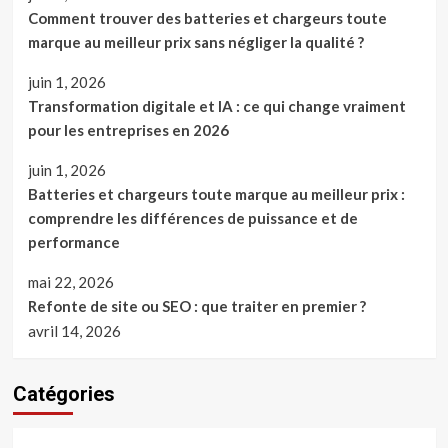
Comment trouver des batteries et chargeurs toute
marque au meilleur prix sans négliger la qualité ?
juin 1, 2026
Transformation digitale et IA : ce qui change vraiment
pour les entreprises en 2026
juin 1, 2026
Batteries et chargeurs toute marque au meilleur prix :
comprendre les différences de puissance et de
performance
mai 22, 2026
Refonte de site ou SEO : que traiter en premier ?
avril 14, 2026
Catégories